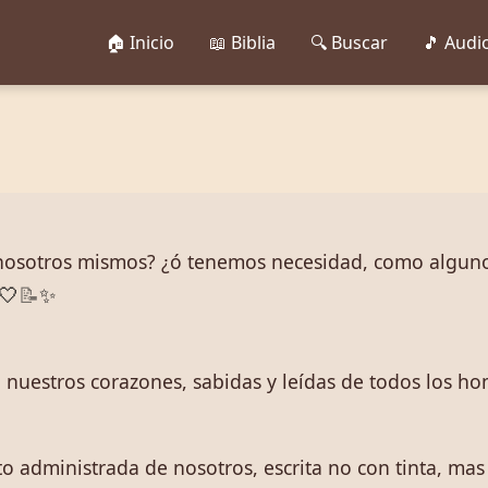
🏠 Inicio
📖 Biblia
🔍 Buscar
🎵 Audi
osotros mismos? ¿ó tenemos necesidad, como algunos
🤍
📝
✨
en nuestros corazones, sabidas y leídas de todos los h
to administrada de nosotros, escrita no con tinta, mas 