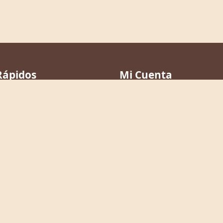
Rápidos
Mi Cuenta
Mis Favoritos
a
Mis Notas
ículos
Versículos Resaltados
dio
Iniciar Sesión
Registrarse