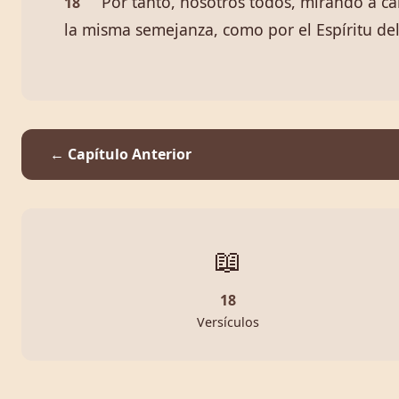
Por tanto, nosotros todos, mirando á ca
18
la misma semejanza, como por el Espíritu del
← Capítulo Anterior
📖
18
Versículos