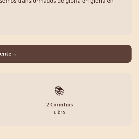
, somos transformados de gloria en gloria en
iente →
📚
2 Corintios
Libro