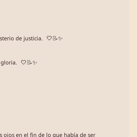
erio de justicia.
🤍
📝
✨
gloria.
🤍
📝
✨
 ojos en el fin de lo que había de ser