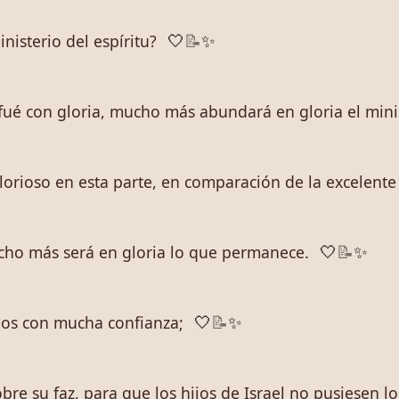
nisterio del espíritu?
🤍
📝
✨
fué con gloria, mucho más abundará en gloria el minist
lorioso en esta parte, en comparación de la excelente 
ucho más será en gloria lo que permanece.
🤍
📝
✨
mos con mucha confianza;
🤍
📝
✨
e su faz, para que los hijos de Israel no pusiesen los