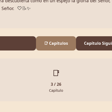
ra descubierta como en un espejo la gloria del Señor
 Señor.
🤍
📝
✨
📑 Capítulos
Capítulo Sigu
📑
3 / 26
Capítulo