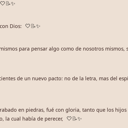
🤍
📝
✨
 con Dios:
🤍
📝
✨
mismos para pensar algo como de nosotros mismos, si
cientes de un nuevo pacto: no de la letra, mas del espí
 grabado en piedras, fué con gloria, tanto que los hijo
o, la cual había de perecer,
🤍
📝
✨