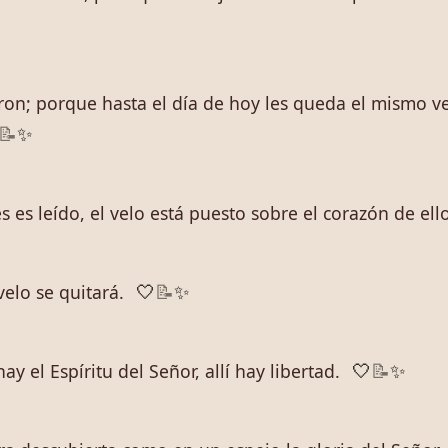
on; porque hasta el día de hoy les queda el mismo ve
📝
✨
 es leído, el velo está puesto sobre el corazón de ello
velo se quitará.
🤍
📝
✨
y el Espíritu del Señor, allí hay libertad.
🤍
📝
✨