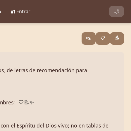
o
🔐 Entrar
🌙
📋
📤
🔤
, de letras de recomendación para
ombres;
🤍
📝
✨
con el Espíritu del Dios vivo; no en tablas de