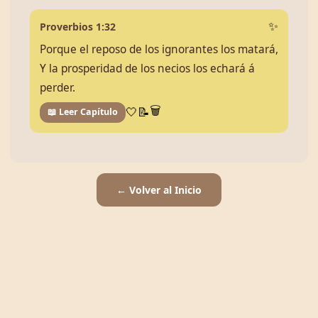
Proverbios 1:32
✨
Porque el reposo de los ignorantes los matará,
Y la prosperidad de los necios los echará á
perder.
🗑️
🤍
📝
📖 Leer Capítulo
← Volver al Inicio