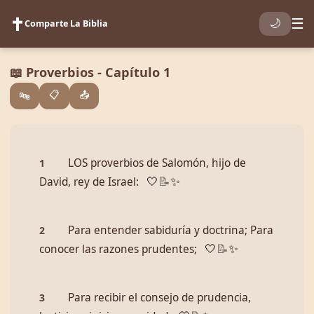
✝️
☰
🌙
Comparte La Biblia
📖 Proverbios - Capítulo 1
📋
📤
🔤
LOS proverbios de Salomón, hijo de
1
David, rey de Israel:
🤍
📝
✨
Para entender sabiduría y doctrina; Para
2
conocer las razones prudentes;
🤍
📝
✨
Para recibir el consejo de prudencia,
3