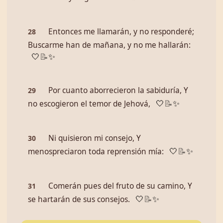
Entonces me llamarán, y no responderé;
28
Buscarme han de mañana, y no me hallarán:
🤍
📝
✨
Por cuanto aborrecieron la sabiduría, Y
29
no escogieron el temor de Jehová,
🤍
📝
✨
Ni quisieron mi consejo, Y
30
menospreciaron toda reprensión mía:
🤍
📝
✨
Comerán pues del fruto de su camino, Y
31
se hartarán de sus consejos.
🤍
📝
✨