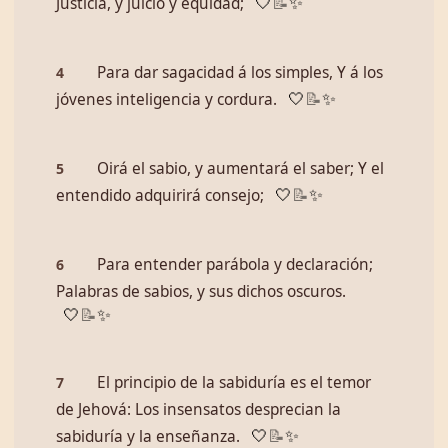
Justicia, y juicio y equidad;
🤍
📝
✨
Para dar sagacidad á los simples, Y á los
4
jóvenes inteligencia y cordura.
🤍
📝
✨
Oirá el sabio, y aumentará el saber; Y el
5
entendido adquirirá consejo;
🤍
📝
✨
Para entender parábola y declaración;
6
Palabras de sabios, y sus dichos oscuros.
🤍
📝
✨
El principio de la sabiduría es el temor
7
de Jehová: Los insensatos desprecian la
sabiduría y la enseñanza.
🤍
📝
✨