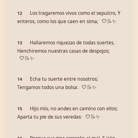
Los tragaremos vivos como el sepulcro, Y
12
enteros, como los que caen en sima;
🤍
📝
✨
Hallaremos riquezas de todas suertes,
13
Henchiremos nuestras casas de despojos;
🤍
📝
✨
Echa tu suerte entre nosotros;
14
Tengamos todos una bolsa:
🤍
📝
✨
Hijo mío, no andes en camino con ellos;
15
Aparta tu pie de sus veredas:
🤍
📝
✨