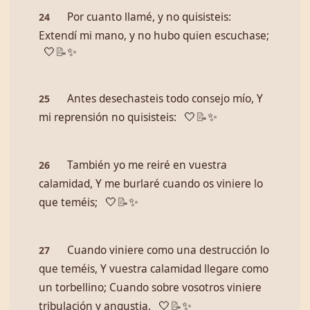
Por cuanto llamé, y no quisisteis:
24
Extendí mi mano, y no hubo quien escuchase;
🤍
📝
✨
Antes desechasteis todo consejo mío, Y
25
mi reprensión no quisisteis:
🤍
📝
✨
También yo me reiré en vuestra
26
calamidad, Y me burlaré cuando os viniere lo
que teméis;
🤍
📝
✨
Cuando viniere como una destrucción lo
27
que teméis, Y vuestra calamidad llegare como
un torbellino; Cuando sobre vosotros viniere
tribulación y angustia.
🤍
📝
✨