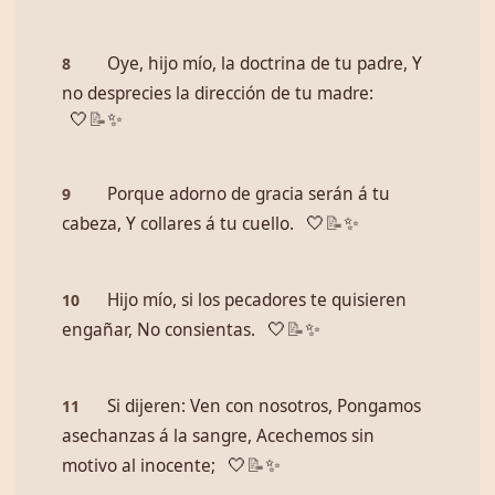
Oye, hijo mío, la doctrina de tu padre, Y
8
no desprecies la dirección de tu madre:
🤍
📝
✨
Porque adorno de gracia serán á tu
9
cabeza, Y collares á tu cuello.
🤍
📝
✨
Hijo mío, si los pecadores te quisieren
10
engañar, No consientas.
🤍
📝
✨
Si dijeren: Ven con nosotros, Pongamos
11
asechanzas á la sangre, Acechemos sin
motivo al inocente;
🤍
📝
✨