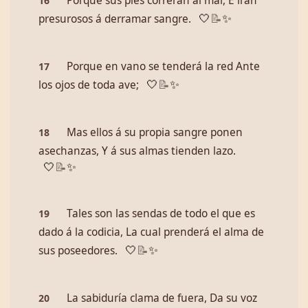
Porque sus pies correrán al mal, E irán
16
presurosos á derramar sangre.
🤍
📝
✨
Porque en vano se tenderá la red Ante
17
los ojos de toda ave;
🤍
📝
✨
Mas ellos á su propia sangre ponen
18
asechanzas, Y á sus almas tienden lazo.
🤍
📝
✨
Tales son las sendas de todo el que es
19
dado á la codicia, La cual prenderá el alma de
sus poseedores.
🤍
📝
✨
La sabiduría clama de fuera, Da su voz
20