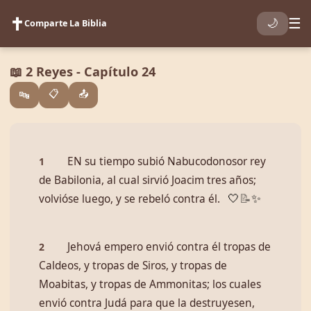
✝️
☰
🌙
Comparte La Biblia
📖 2 Reyes - Capítulo 24
📋
📤
🔤
EN su tiempo subió Nabucodonosor rey
1
de Babilonia, al cual sirvió Joacim tres años;
volvióse luego, y se rebeló contra él.
🤍
📝
✨
Jehová empero envió contra él tropas de
2
Caldeos, y tropas de Siros, y tropas de
Moabitas, y tropas de Ammonitas; los cuales
envió contra Judá para que la destruyesen,