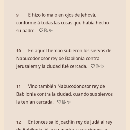
E hizo lo malo en ojos de Jehová,
9
conforme á todas las cosas que había hecho
su padre.
🤍
📝
✨
En aquel tiempo subieron los siervos de
10
Nabucodonosor rey de Babilonia contra
Jerusalem y la ciudad fué cercada.
🤍
📝
✨
Vino también Nabucodonosor rey de
11
Babilonia contra la ciudad, cuando sus siervos
la tenían cercada.
🤍
📝
✨
Entonces salió Joachîn rey de Judá al rey
12
de Babilonia, él, y su madre, y sus siervos, y