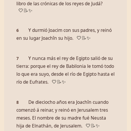
libro de las crónicas de los reyes de Judá?
🤍
📝
✨
Y durmió Joacim con sus padres, y reinó
6
en su lugar Joachîn su hijo.
🤍
📝
✨
Y nunca más el rey de Egipto salió de su
7
tierra: porque el rey de Babilonia le tomó todo
lo que era suyo, desde el río de Egipto hasta el
río de Eufrates.
🤍
📝
✨
De dieciocho años era Joachîn cuando
8
comenzó á reinar, y reinó en Jerusalem tres
meses. El nombre de su madre fué Neusta
hija de Elnathán, de Jerusalem.
🤍
📝
✨