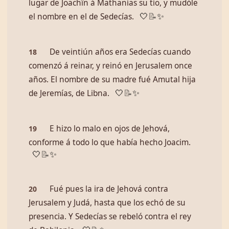
lugar de Joachîn á Mathanías su tío, y mudóle
el nombre en el de Sedecías.
🤍
📝
✨
De veintiún años era Sedecías cuando
18
comenzó á reinar, y reinó en Jerusalem once
años. El nombre de su madre fué Amutal hija
de Jeremías, de Libna.
🤍
📝
✨
E hizo lo malo en ojos de Jehová,
19
conforme á todo lo que había hecho Joacim.
🤍
📝
✨
Fué pues la ira de Jehová contra
20
Jerusalem y Judá, hasta que los echó de su
presencia. Y Sedecías se rebeló contra el rey