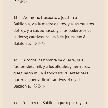
🤍
📝
✨
Asimismo trasportó á Joachîn á
15
Babilonia, y á la madre del rey, y á las mujeres
del rey, y á sus eunucos, y á los poderosos de
la tierra; cautivos los llevó de Jerusalem á
Babilonia.
🤍
📝
✨
A todos los hombre de guerra, que
16
fueron siete mil, y á los oficiales y herrreros,
que fueron mil, y á todos los valientes para
hacer la guerra, llevó cautivos el rey de
Babilonia.
🤍
📝
✨
Y el rey de Babilonia puso por rey en
17