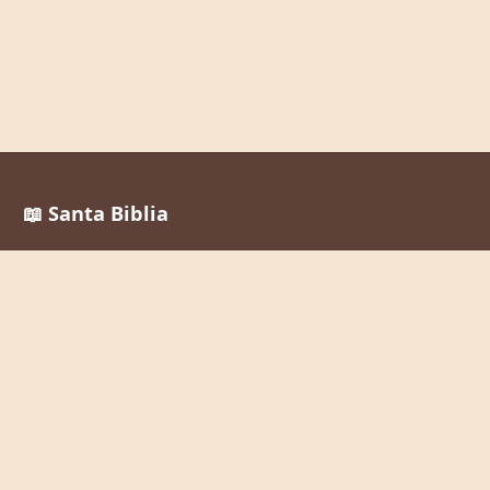
📖 Santa Biblia
Reina Valera 1960
La Palabra de Dios al alcance de todos, en cualquier
momento y lugar.
Enlaces Rápidos
Inicio
Leer la Biblia
Buscar Versículos