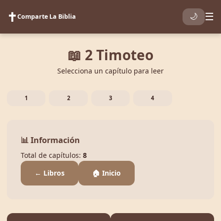
✝️
☰
🌙
Comparte La Biblia
📖 2 Timoteo
Selecciona un capítulo para leer
1
2
3
4
📊 Información
Total de capítulos:
8
← Libros
🏠 Inicio