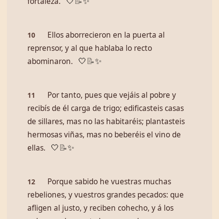
fortaleza.
🤍
📝
✨
Ellos aborrecieron en la puerta al
10
reprensor, y al que hablaba lo recto
abominaron.
🤍
📝
✨
Por tanto, pues que vejáis al pobre y
11
recibís de él carga de trigo; edificasteis casas
de sillares, mas no las habitaréis; plantasteis
hermosas viñas, mas no beberéis el vino de
ellas.
🤍
📝
✨
Porque sabido he vuestras muchas
12
rebeliones, y vuestros grandes pecados: que
afligen al justo, y reciben cohecho, y á los