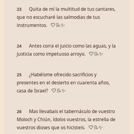
Quita de mí la multitud de tus cantares,
23
que no escucharé las salmodias de tus
instrumentos.
🤍
📝
✨
Antes corra el juicio como las aguas, y la
24
justicia como impetuoso arroyo.
🤍
📝
✨
¿Habéisme ofrecido sacrificios y
25
presentes en el desierto en cuarenta años,
casa de Israel?
🤍
📝
✨
Mas llevabais el tabernáculo de vuestro
26
Moloch y Chiún, ídolos vuestros, la estrella de
vuestros dioses que os hicisteis.
🤍
📝
✨