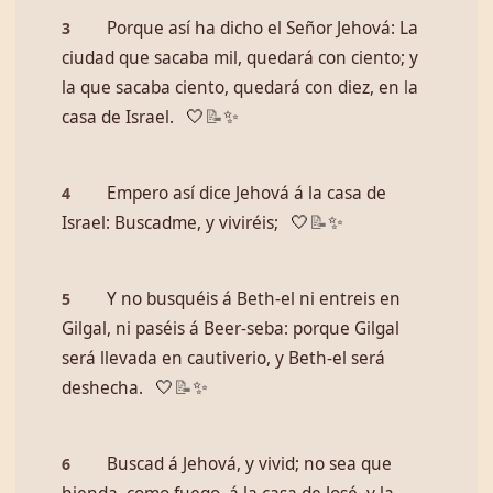
Porque así ha dicho el Señor Jehová: La
3
ciudad que sacaba mil, quedará con ciento; y
la que sacaba ciento, quedará con diez, en la
casa de Israel.
🤍
📝
✨
Empero así dice Jehová á la casa de
4
Israel: Buscadme, y viviréis;
🤍
📝
✨
Y no busquéis á Beth-el ni entreis en
5
Gilgal, ni paséis á Beer-seba: porque Gilgal
será llevada en cautiverio, y Beth-el será
deshecha.
🤍
📝
✨
Buscad á Jehová, y vivid; no sea que
6