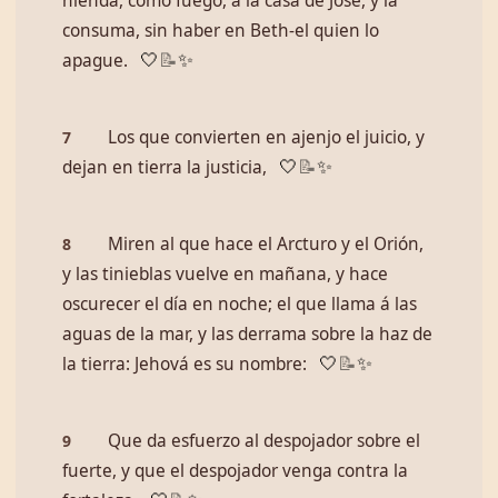
hienda, como fuego, á la casa de José, y la
consuma, sin haber en Beth-el quien lo
apague.
🤍
📝
✨
Los que convierten en ajenjo el juicio, y
7
dejan en tierra la justicia,
🤍
📝
✨
Miren al que hace el Arcturo y el Orión,
8
y las tinieblas vuelve en mañana, y hace
oscurecer el día en noche; el que llama á las
aguas de la mar, y las derrama sobre la haz de
la tierra: Jehová es su nombre:
🤍
📝
✨
Que da esfuerzo al despojador sobre el
9
fuerte, y que el despojador venga contra la