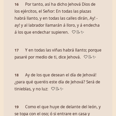
Por tanto, así ha dicho Jehová Dios de
16
los ejércitos, el Señor: En todas las plazas
habrá llanto, y en todas las calles dirán, ­Ay! ­
ay! y al labrador llamarán á lloro, y á endecha
á los que endechar supieren.
🤍
📝
✨
Y en todas las viñas habrá llanto; porque
17
pasaré por medio de ti, dice Jehová.
🤍
📝
✨
Ay de los que desean el día de Jehová!
18
¿para qué queréis este día de Jehová? Será de
tinieblas, y no luz:
🤍
📝
✨
Como el que huye de delante del león, y
19
se topa con el oso; ó si entrare en casa y