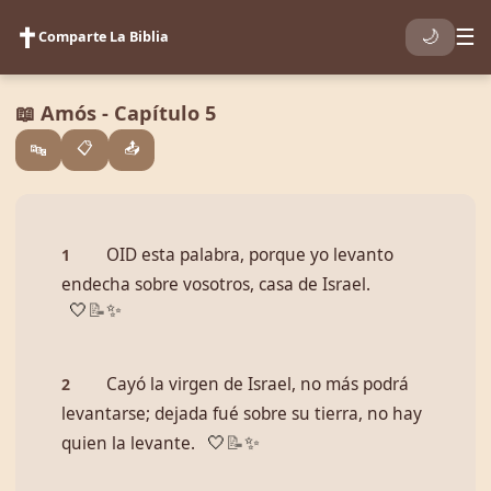
✝️
☰
🌙
Comparte La Biblia
📖 Amós - Capítulo 5
📋
📤
🔤
OID esta palabra, porque yo levanto
1
endecha sobre vosotros, casa de Israel.
🤍
📝
✨
Cayó la virgen de Israel, no más podrá
2
levantarse; dejada fué sobre su tierra, no hay
quien la levante.
🤍
📝
✨