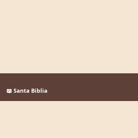
📖 Santa Biblia
Reina Valera 1960
La Palabra de Dios al alcance de todos, en cualquier
momento y lugar.
Enlaces Rápidos