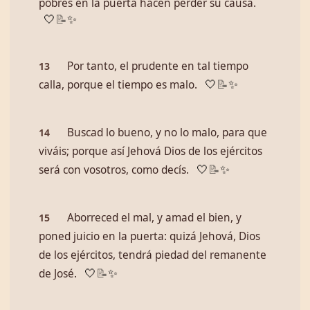
pobres en la puerta hacen perder su causa.
🤍
📝
✨
Por tanto, el prudente en tal tiempo
13
calla, porque el tiempo es malo.
🤍
📝
✨
Buscad lo bueno, y no lo malo, para que
14
viváis; porque así Jehová Dios de los ejércitos
será con vosotros, como decís.
🤍
📝
✨
Aborreced el mal, y amad el bien, y
15
poned juicio en la puerta: quizá Jehová, Dios
de los ejércitos, tendrá piedad del remanente
de José.
🤍
📝
✨