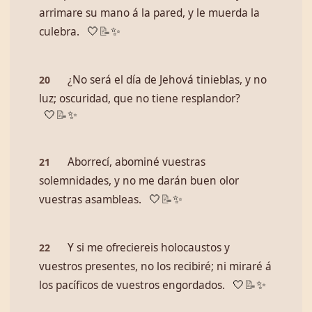
arrimare su mano á la pared, y le muerda la
culebra.
🤍
📝
✨
¿No será el día de Jehová tinieblas, y no
20
luz; oscuridad, que no tiene resplandor?
🤍
📝
✨
Aborrecí, abominé vuestras
21
solemnidades, y no me darán buen olor
vuestras asambleas.
🤍
📝
✨
Y si me ofreciereis holocaustos y
22
vuestros presentes, no los recibiré; ni miraré á
los pacíficos de vuestros engordados.
🤍
📝
✨