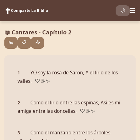
✝️
☰
🌙
Comparte La Biblia
📖 Cantares - Capítulo 2
📋
📤
🔤
YO soy la rosa de Sarón, Y el lirio de los
1
valles.
🤍
📝
✨
Como el lirio entre las espinas, Así es mi
2
amiga entre las doncellas.
🤍
📝
✨
Como el manzano entre los árboles
3