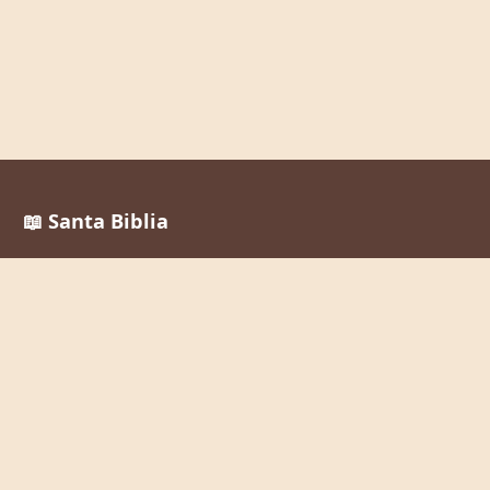
📖 Santa Biblia
Reina Valera 1960
La Palabra de Dios al alcance de todos, en cualquier
momento y lugar.
Enlaces Rápidos
Inicio
Leer la Biblia