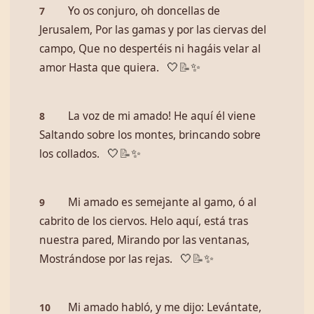
Yo os conjuro, oh doncellas de
7
Jerusalem, Por las gamas y por las ciervas del
campo, Que no despertéis ni hagáis velar al
amor Hasta que quiera.
🤍
📝
✨
La voz de mi amado! He aquí él viene
8
Saltando sobre los montes, brincando sobre
los collados.
🤍
📝
✨
Mi amado es semejante al gamo, ó al
9
cabrito de los ciervos. Helo aquí, está tras
nuestra pared, Mirando por las ventanas,
Mostrándose por las rejas.
🤍
📝
✨
Mi amado habló, y me dijo: Levántate,
10