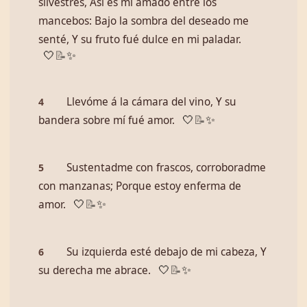
silvestres, Así es mi amado entre los
mancebos: Bajo la sombra del deseado me
senté, Y su fruto fué dulce en mi paladar.
🤍
📝
✨
Llevóme á la cámara del vino, Y su
4
bandera sobre mí fué amor.
🤍
📝
✨
Sustentadme con frascos, corroboradme
5
con manzanas; Porque estoy enferma de
amor.
🤍
📝
✨
Su izquierda esté debajo de mi cabeza, Y
6
su derecha me abrace.
🤍
📝
✨