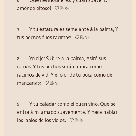
Qué hermosa eres, y cuán suave, Oh
6
amor deleitoso!
🤍
📝
✨
Y tu estatura es semejante á la palma, Y
7
tus pechos á los racimos!
🤍
📝
✨
Yo dije: Subiré á la palma, Asiré sus
8
ramos: Y tus pechos serán ahora como
racimos de vid, Y el olor de tu boca como de
manzanas;
🤍
📝
✨
Y tu paladar como el buen vino, Que se
9
entra á mi amado suavemente, Y hace hablar
los labios de los viejos.
🤍
📝
✨