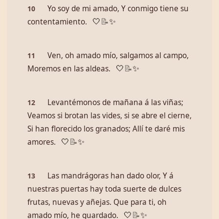
Yo soy de mi amado, Y conmigo tiene su
10
contentamiento.
🤍
📝
✨
Ven, oh amado mío, salgamos al campo,
11
Moremos en las aldeas.
🤍
📝
✨
Levantémonos de mañana á las viñas;
12
Veamos si brotan las vides, si se abre el cierne,
Si han florecido los granados; Allí te daré mis
amores.
🤍
📝
✨
Las mandrágoras han dado olor, Y á
13
nuestras puertas hay toda suerte de dulces
frutas, nuevas y añejas. Que para ti, oh
amado mío, he guardado.
🤍
📝
✨