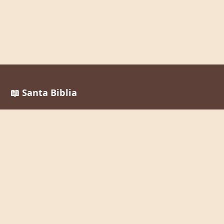
📖 Santa Biblia
Reina Valera 1960
La Palabra de Dios al alcance de todos, en cualquier
momento y lugar.
Enlaces Rápidos
Inicio
Leer la Biblia
Buscar Versículos