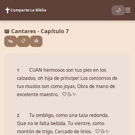
✝️
☰
🌙
Comparte La Biblia
📖 Cantares - Capítulo 7
📋
📤
🔤
CUAN hermosos son tus pies en los
1
calzados, oh hija de príncipe! Los contornos de
tus muslos son como joyas, Obra de mano de
excelente maestro.
🤍
📝
✨
Tu ombligo, como una taza redonda,
2
Que no le falta bebida. Tu vientre, como
montón de trigo, Cercado de lirios.
🤍
📝
✨