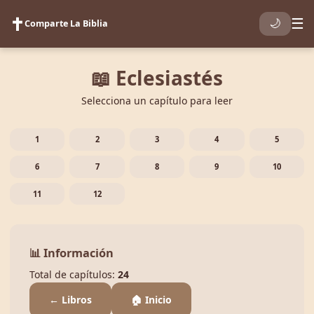
✝️
☰
🌙
Comparte La Biblia
📖 Eclesiastés
Selecciona un capítulo para leer
1
2
3
4
5
6
7
8
9
10
11
12
📊 Información
Total de capítulos:
24
← Libros
🏠 Inicio