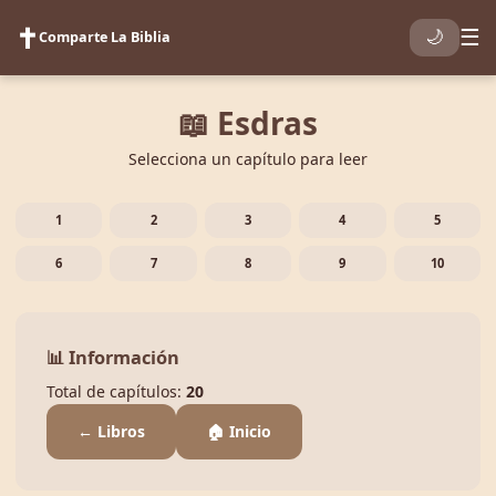
✝️
☰
🌙
Comparte La Biblia
📖 Esdras
Selecciona un capítulo para leer
1
2
3
4
5
6
7
8
9
10
📊 Información
Total de capítulos:
20
← Libros
🏠 Inicio