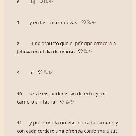
[b]
6
🤍
📝
✨
y en las lunas nuevas.
7
🤍
📝
✨
El holocausto que el príncipe ofrecerá a
8
Jehová en el día de reposo
🤍
📝
✨
[c]
9
🤍
📝
✨
será seis corderos sin defecto, y un
10
carnero sin tacha;
🤍
📝
✨
y por ofrenda un efa con cada carnero; y
11
con cada cordero una ofrenda conforme a sus