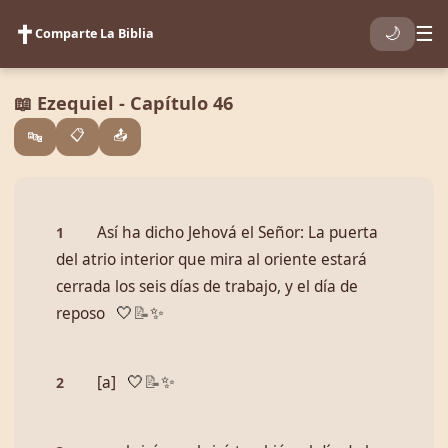
✝️
☰
🌙
Comparte La Biblia
📖 Ezequiel - Capítulo 46
📋
📤
🔤
Así ha dicho Jehová el Señor: La puerta
1
del atrio interior que mira al oriente estará
cerrada los seis días de trabajo, y el día de
reposo
🤍
📝
✨
[a]
2
🤍
📝
✨