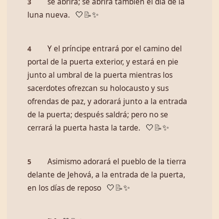
se abrirá; se abrirá también el día de la
3
luna nueva.
🤍
📝
✨
Y el príncipe entrará por el camino del
4
portal de la puerta exterior, y estará en pie
junto al umbral de la puerta mientras los
sacerdotes ofrezcan su holocausto y sus
ofrendas de paz, y adorará junto a la entrada
de la puerta; después saldrá; pero no se
cerrará la puerta hasta la tarde.
🤍
📝
✨
Asimismo adorará el pueblo de la tierra
5
delante de Jehová, a la entrada de la puerta,
en los días de reposo
🤍
📝
✨