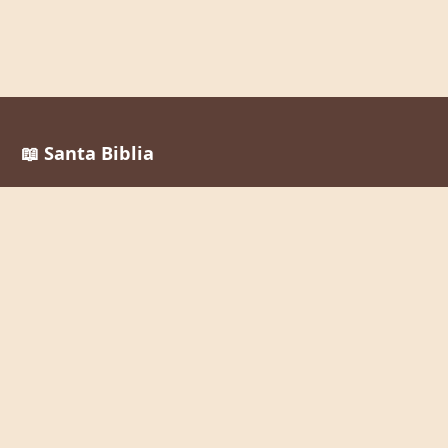
📖 Santa Biblia
Reina Valera 1960
La Palabra de Dios al alcance de todos, en cualquier
momento y lugar.
Enlaces Rápidos
Inicio
Leer la Biblia
Buscar Versículos
Biblia en Audio