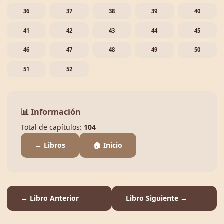
36
37
38
39
40
41
42
43
44
45
46
47
48
49
50
51
52
📊 Información
Total de capítulos:
104
← Libros
🏠 Inicio
← Libro Anterior
Libro Siguiente →