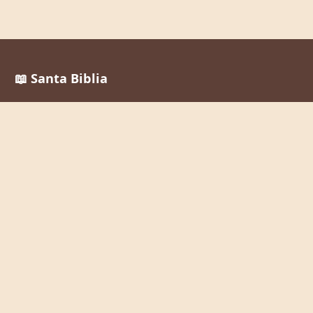
📖 Santa Biblia
Reina Valera 1960
La Palabra de Dios al alcance de todos, en cualquier
momento y lugar.
Enlaces Rápidos
Inicio
Leer la Biblia
Buscar Versículos
Biblia en Audio