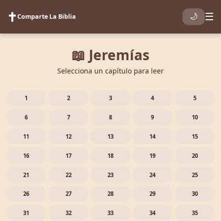
✝️
☰
🌙
Comparte La Biblia
📖 Jeremías
Selecciona un capítulo para leer
1
2
3
4
5
6
7
8
9
10
11
12
13
14
15
16
17
18
19
20
21
22
23
24
25
26
27
28
29
30
31
32
33
34
35