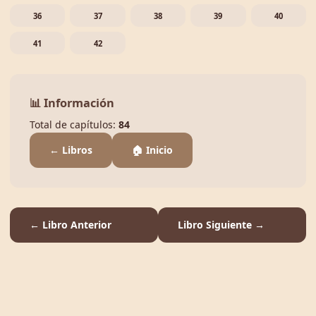
36
37
38
39
40
41
42
📊 Información
Total de capítulos:
84
← Libros
🏠 Inicio
← Libro Anterior
Libro Siguiente →