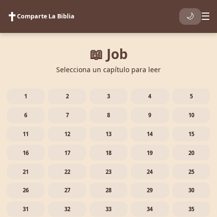
✝️
☰
🌙
Comparte La Biblia
📖 Job
Selecciona un capítulo para leer
1
2
3
4
5
6
7
8
9
10
11
12
13
14
15
16
17
18
19
20
21
22
23
24
25
26
27
28
29
30
31
32
33
34
35