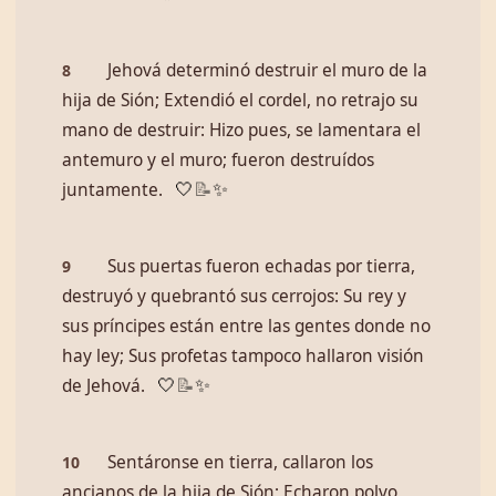
Jehová determinó destruir el muro de la
8
hija de Sión; Extendió el cordel, no retrajo su
mano de destruir: Hizo pues, se lamentara el
antemuro y el muro; fueron destruídos
juntamente.
🤍
📝
✨
Sus puertas fueron echadas por tierra,
9
destruyó y quebrantó sus cerrojos: Su rey y
sus príncipes están entre las gentes donde no
hay ley; Sus profetas tampoco hallaron visión
de Jehová.
🤍
📝
✨
Sentáronse en tierra, callaron los
10
ancianos de la hija de Sión; Echaron polvo