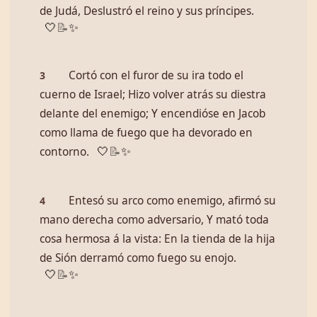
de Judá, Deslustró el reino y sus príncipes.
🤍
📝
✨
Cortó con el furor de su ira todo el
3
cuerno de Israel; Hizo volver atrás su diestra
delante del enemigo; Y encendióse en Jacob
como llama de fuego que ha devorado en
contorno.
🤍
📝
✨
Entesó su arco como enemigo, afirmó su
4
mano derecha como adversario, Y mató toda
cosa hermosa á la vista: En la tienda de la hija
de Sión derramó como fuego su enojo.
🤍
📝
✨