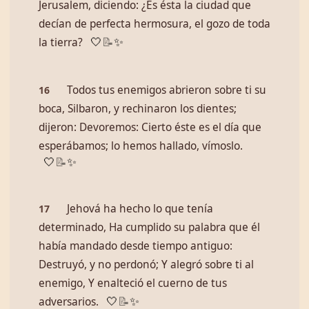
Jerusalem, diciendo: ¿Es ésta la ciudad que
decían de perfecta hermosura, el gozo de toda
la tierra?
🤍
📝
✨
Todos tus enemigos abrieron sobre ti su
16
boca, Silbaron, y rechinaron los dientes;
dijeron: Devoremos: Cierto éste es el día que
esperábamos; lo hemos hallado, vímoslo.
🤍
📝
✨
Jehová ha hecho lo que tenía
17
determinado, Ha cumplido su palabra que él
había mandado desde tiempo antiguo:
Destruyó, y no perdonó; Y alegró sobre ti al
enemigo, Y enalteció el cuerno de tus
adversarios.
🤍
📝
✨