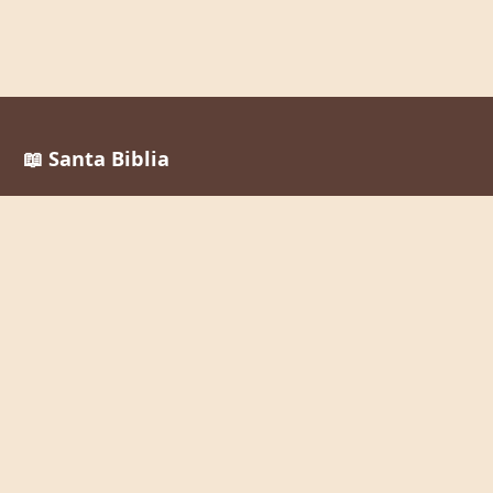
📖 Santa Biblia
Reina Valera 1960
La Palabra de Dios al alcance de todos, en cualquier
momento y lugar.
Enlaces Rápidos
Inicio
Leer la Biblia
Buscar Versículos
Biblia en Audio