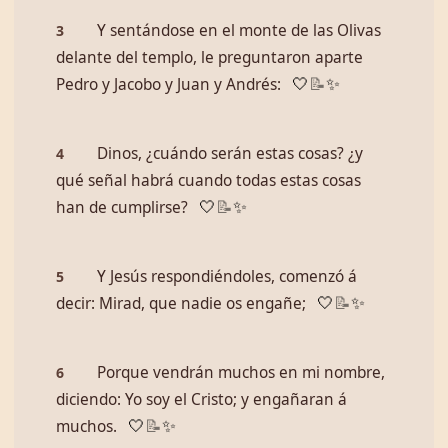
Y sentándose en el monte de las Olivas
3
delante del templo, le preguntaron aparte
Pedro y Jacobo y Juan y Andrés:
🤍
📝
✨
Dinos, ¿cuándo serán estas cosas? ¿y
4
qué señal habrá cuando todas estas cosas
han de cumplirse?
🤍
📝
✨
Y Jesús respondiéndoles, comenzó á
5
decir: Mirad, que nadie os engañe;
🤍
📝
✨
Porque vendrán muchos en mi nombre,
6
diciendo: Yo soy el Cristo; y engañaran á
muchos.
🤍
📝
✨