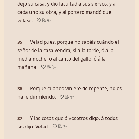
dejó su casa, y dió facultad á sus siervos, y á
cada uno su obra, y al portero mandó que
velase:
🤍
📝
✨
Velad pues, porque no sabéis cuándo el
35
señor de la casa vendrá; si á la tarde, ó á la
media noche, ó al canto del gallo, ó á la
mañana;
🤍
📝
✨
Porque cuando viniere de repente, no os
36
halle durmiendo.
🤍
📝
✨
Y las cosas que á vosotros digo, á todos
37
las dijo: Velad.
🤍
📝
✨