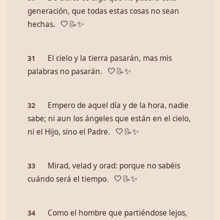
generación, que todas estas cosas no sean
hechas.
🤍
📝
✨
El cielo y la tierra pasarán, mas mis
31
palabras no pasarán.
🤍
📝
✨
Empero de aquel día y de la hora, nadie
32
sabe; ni aun los ángeles que están en el cielo,
ni el Hijo, sino el Padre.
🤍
📝
✨
Mirad, velad y orad: porque no sabéis
33
cuándo será el tiempo.
🤍
📝
✨
Como el hombre que partiéndose lejos,
34