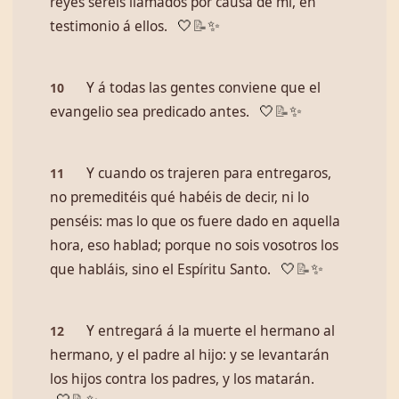
reyes seréis llamados por causa de mí, en
testimonio á ellos.
🤍
📝
✨
Y á todas las gentes conviene que el
10
evangelio sea predicado antes.
🤍
📝
✨
Y cuando os trajeren para entregaros,
11
no premeditéis qué habéis de decir, ni lo
penséis: mas lo que os fuere dado en aquella
hora, eso hablad; porque no sois vosotros los
que habláis, sino el Espíritu Santo.
🤍
📝
✨
Y entregará á la muerte el hermano al
12
hermano, y el padre al hijo: y se levantarán
los hijos contra los padres, y los matarán.