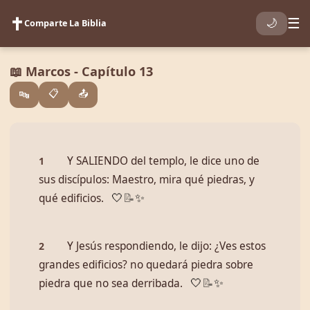
✝️
☰
🌙
Comparte La Biblia
📖 Marcos - Capítulo 13
📋
📤
🔤
Y SALIENDO del templo, le dice uno de
1
sus discípulos: Maestro, mira qué piedras, y
qué edificios.
🤍
📝
✨
Y Jesús respondiendo, le dijo: ¿Ves estos
2
grandes edificios? no quedará piedra sobre
piedra que no sea derribada.
🤍
📝
✨