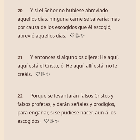
Y si el Señor no hubiese abreviado
20
aquellos días, ninguna carne se salvaría; mas
por causa de los escogidos que él escogió,
abrevió aquellos días.
🤍
📝
✨
Y entonces si alguno os dijere: He aquí,
21
aquí está el Cristo; ó, He aquí, allí está, no le
creáis.
🤍
📝
✨
Porque se levantarán falsos Cristos y
22
falsos profetas, y darán señales y prodigios,
para engañar, si se pudiese hacer, aun á los
escogidos.
🤍
📝
✨