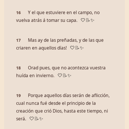
Y el que estuviere en el campo, no
16
vuelva atrás á tomar su capa.
🤍
📝
✨
Mas ­ay de las preñadas, y de las que
17
criaren en aquellos días!
🤍
📝
✨
Orad pues, que no acontezca vuestra
18
huída en invierno.
🤍
📝
✨
Porque aquellos días serán de aflicción,
19
cual nunca fué desde el principio de la
creación que crió Dios, hasta este tiempo, ni
será.
🤍
📝
✨