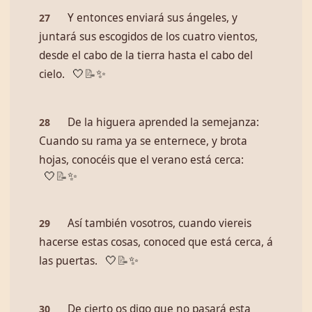
Y entonces enviará sus ángeles, y
27
juntará sus escogidos de los cuatro vientos,
desde el cabo de la tierra hasta el cabo del
cielo.
🤍
📝
✨
De la higuera aprended la semejanza:
28
Cuando su rama ya se enternece, y brota
hojas, conocéis que el verano está cerca:
🤍
📝
✨
Así también vosotros, cuando viereis
29
hacerse estas cosas, conoced que está cerca, á
las puertas.
🤍
📝
✨
De cierto os digo que no pasará esta
30