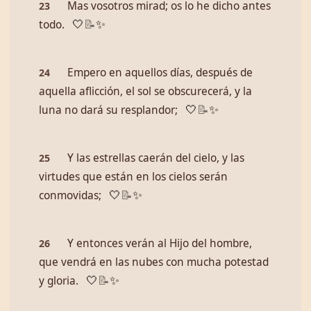
Mas vosotros mirad; os lo he dicho antes
23
todo.
🤍
📝
✨
Empero en aquellos días, después de
24
aquella aflicción, el sol se obscurecerá, y la
luna no dará su resplandor;
🤍
📝
✨
Y las estrellas caerán del cielo, y las
25
virtudes que están en los cielos serán
conmovidas;
🤍
📝
✨
Y entonces verán al Hijo del hombre,
26
que vendrá en las nubes con mucha potestad
y gloria.
🤍
📝
✨