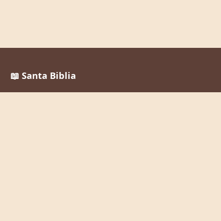
📖 Santa Biblia
Reina Valera 1960
La Palabra de Dios al alcance de todos, en cualquier
momento y lugar.
Enlaces Rápidos
Inicio
Leer la Biblia
Buscar Versículos
Biblia en Audio