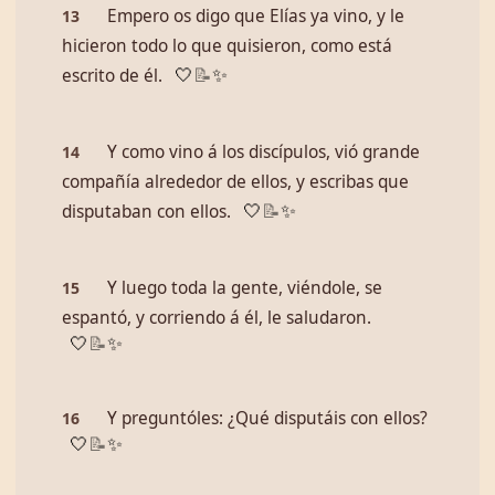
Empero os digo que Elías ya vino, y le
13
hicieron todo lo que quisieron, como está
escrito de él.
🤍
📝
✨
Y como vino á los discípulos, vió grande
14
compañía alrededor de ellos, y escribas que
disputaban con ellos.
🤍
📝
✨
Y luego toda la gente, viéndole, se
15
espantó, y corriendo á él, le saludaron.
🤍
📝
✨
Y preguntóles: ¿Qué disputáis con ellos?
16
🤍
📝
✨