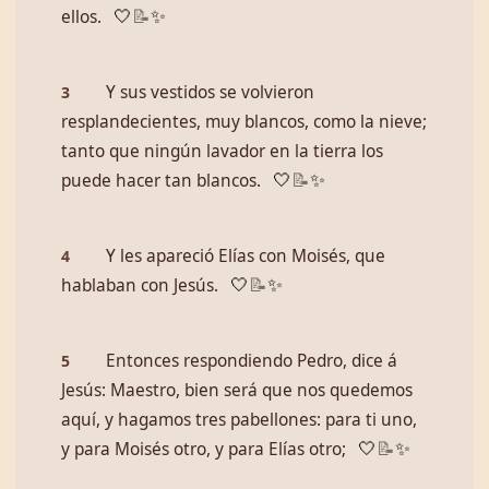
ellos.
🤍
📝
✨
Y sus vestidos se volvieron
3
resplandecientes, muy blancos, como la nieve;
tanto que ningún lavador en la tierra los
puede hacer tan blancos.
🤍
📝
✨
Y les apareció Elías con Moisés, que
4
hablaban con Jesús.
🤍
📝
✨
Entonces respondiendo Pedro, dice á
5
Jesús: Maestro, bien será que nos quedemos
aquí, y hagamos tres pabellones: para ti uno,
y para Moisés otro, y para Elías otro;
🤍
📝
✨