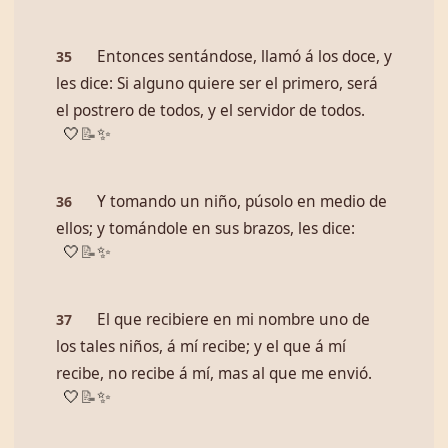
Entonces sentándose, llamó á los doce, y
35
les dice: Si alguno quiere ser el primero, será
el postrero de todos, y el servidor de todos.
🤍
📝
✨
Y tomando un niño, púsolo en medio de
36
ellos; y tomándole en sus brazos, les dice:
🤍
📝
✨
El que recibiere en mi nombre uno de
37
los tales niños, á mí recibe; y el que á mí
recibe, no recibe á mí, mas al que me envió.
🤍
📝
✨