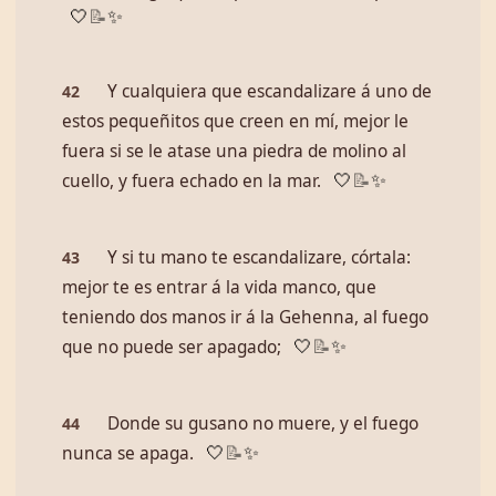
🤍
📝
✨
Y cualquiera que escandalizare á uno de
42
estos pequeñitos que creen en mí, mejor le
fuera si se le atase una piedra de molino al
cuello, y fuera echado en la mar.
🤍
📝
✨
Y si tu mano te escandalizare, córtala:
43
mejor te es entrar á la vida manco, que
teniendo dos manos ir á la Gehenna, al fuego
que no puede ser apagado;
🤍
📝
✨
Donde su gusano no muere, y el fuego
44
nunca se apaga.
🤍
📝
✨