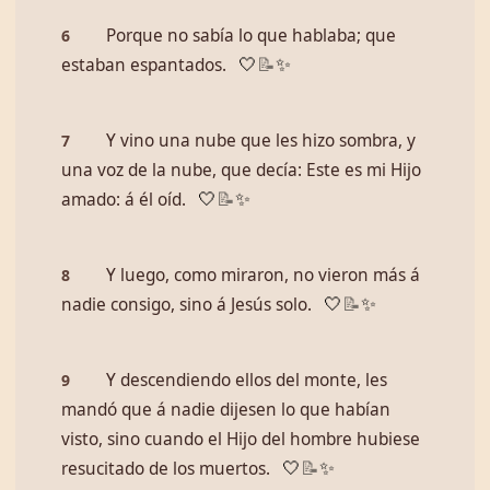
Porque no sabía lo que hablaba; que
6
estaban espantados.
🤍
📝
✨
Y vino una nube que les hizo sombra, y
7
una voz de la nube, que decía: Este es mi Hijo
amado: á él oíd.
🤍
📝
✨
Y luego, como miraron, no vieron más á
8
nadie consigo, sino á Jesús solo.
🤍
📝
✨
Y descendiendo ellos del monte, les
9
mandó que á nadie dijesen lo que habían
visto, sino cuando el Hijo del hombre hubiese
resucitado de los muertos.
🤍
📝
✨