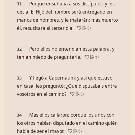
Porque enseñaba á sus discípulos, y les
31
decía: El Hijo del hombre será entregado en
manos de hombres, y le matarán; mas muerto
él, resucitará al tercer día.
🤍
📝
✨
Pero ellos no entendían esta palabra, y
32
tenían miedo de preguntarle.
🤍
📝
✨
Y llegó á Capernaum; y así que estuvo
33
en casa, les preguntó: ¿Qué disputabais entre
vosotros en el camino?
🤍
📝
✨
Mas ellos callaron; porque los unos con
34
los otros habían disputado en el camino quién
había de ser el mayor.
🤍
📝
✨