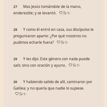
Mas Jesús tomándole de la mano,
27
enderezóle; y se levantó.
🤍
📝
✨
Y como él entró en casa, sus discípulos le
28
preguntaron aparte: ¿Por qué nosotros no
pudimos echarle fuera?
🤍
📝
✨
Y les dijo: Este género con nada puede
29
salir, sino con oración y ayuno.
🤍
📝
✨
Y habiendo salido de allí, caminaron por
30
Galilea; y no quería que nadie lo supiese.
🤍
📝
✨