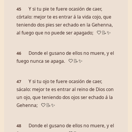
Y si tu pie te fuere ocasión de caer,
45
córtalo: mejor te es entrar á la vida cojo, que
teniendo dos pies ser echado en la Gehenna,
al fuego que no puede ser apagado;
🤍
📝
✨
Donde el gusano de ellos no muere, y el
46
fuego nunca se apaga.
🤍
📝
✨
Y si tu ojo te fuere ocasión de caer,
47
sácalo: mejor te es entrar al reino de Dios con
un ojo, que teniendo dos ojos ser echado á la
Gehenna;
🤍
📝
✨
Donde el gusano de ellos no muere, y el
48