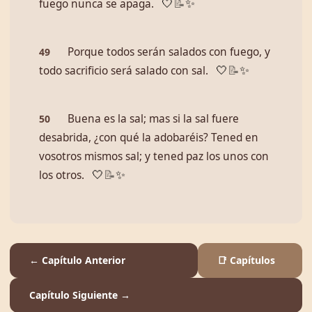
fuego nunca se apaga.
🤍
📝
✨
Porque todos serán salados con fuego, y
49
todo sacrificio será salado con sal.
🤍
📝
✨
Buena es la sal; mas si la sal fuere
50
desabrida, ¿con qué la adobaréis? Tened en
vosotros mismos sal; y tened paz los unos con
los otros.
🤍
📝
✨
← Capítulo Anterior
📑 Capítulos
Capítulo Siguiente →