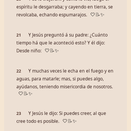
espíritu le desgarraba; y cayendo en tierra, se
revolcaba, echando espumarajos.
🤍
📝
✨
Y Jesús preguntó á su padre: ¿Cuánto
21
tiempo há que le aconteció esto? Y él dijo:
Desde niño:
🤍
📝
✨
Y muchas veces le echa en el fuego y en
22
aguas, para matarle; mas, si puedes algo,
ayúdanos, teniendo misericordia de nosotros.
🤍
📝
✨
Y Jesús le dijo: Si puedes creer, al que
23
cree todo es posible.
🤍
📝
✨