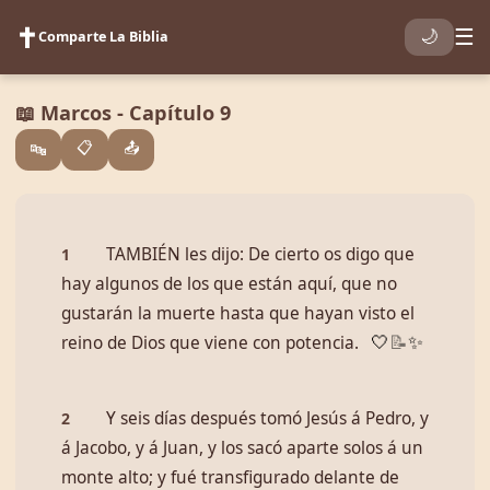
✝️
☰
🌙
Comparte La Biblia
📖 Marcos - Capítulo 9
📋
📤
🔤
TAMBIÉN les dijo: De cierto os digo que
1
hay algunos de los que están aquí, que no
gustarán la muerte hasta que hayan visto el
reino de Dios que viene con potencia.
🤍
📝
✨
Y seis días después tomó Jesús á Pedro, y
2
á Jacobo, y á Juan, y los sacó aparte solos á un
monte alto; y fué transfigurado delante de