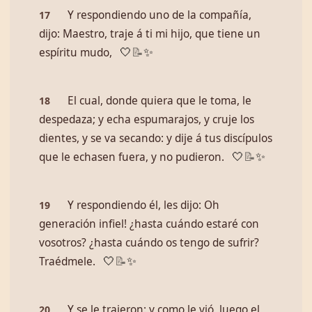
Y respondiendo uno de la compañía,
17
dijo: Maestro, traje á ti mi hijo, que tiene un
espíritu mudo,
🤍
📝
✨
El cual, donde quiera que le toma, le
18
despedaza; y echa espumarajos, y cruje los
dientes, y se va secando: y dije á tus discípulos
que le echasen fuera, y no pudieron.
🤍
📝
✨
Y respondiendo él, les dijo: ­Oh
19
generación infiel! ¿hasta cuándo estaré con
vosotros? ¿hasta cuándo os tengo de sufrir?
Traédmele.
🤍
📝
✨
Y se le trajeron: y como le vió, luego el
20