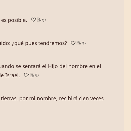
 es posible.
🤍
📝
✨
guido: ¿qué pues tendremos?
🤍
📝
✨
cuando se sentará el Hijo del hombre en el
e Israel.
🤍
📝
✨
tierras, por mi nombre, recibirá cien veces