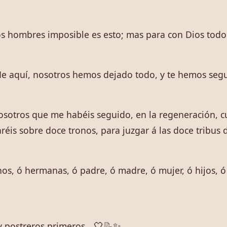
los hombres imposible es esto; mas para con Dios todo
 He aquí, nosotros hemos dejado todo, y te hemos se
e vosotros que me habéis seguido, en la regeneración, 
réis sobre doce tronos, para juzgar á las doce tribus d
os, ó hermanas, ó padre, ó madre, ó mujer, ó hijos, ó 
 postreros primeros.
🤍
📝
✨