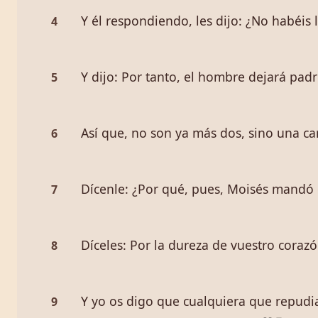
Y él respondiendo, les dijo: ¿No habéis 
4
Y dijo: Por tanto, el hombre dejará padr
5
Así que, no son ya más dos, sino una car
6
Dícenle: ¿Por qué, pues, Moisés mandó d
7
Díceles: Por la dureza de vuestro corazó
8
Y yo os digo que cualquiera que repudiar
9