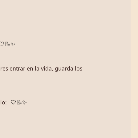
🤍
📝
✨
res entrar en la vida, guarda los
io:
🤍
📝
✨