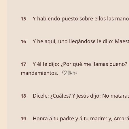
Y habiendo puesto sobre ellos las manos 
15
Y he aquí, uno llegándose le dijo: Maes
16
Y él le dijo: ¿Por qué me llamas bueno? 
17
mandamientos.
🤍
📝
✨
Dícele: ¿Cuáles? Y Jesús dijo: No matara
18
Honra á tu padre y á tu madre: y, Amará
19