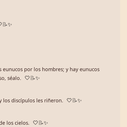

📝
✨
s eunucos por los hombres; y hay eunucos
so, séalo.
🤍
📝
✨
los discípulos les riñeron.
🤍
📝
✨
de los cielos.
🤍
📝
✨