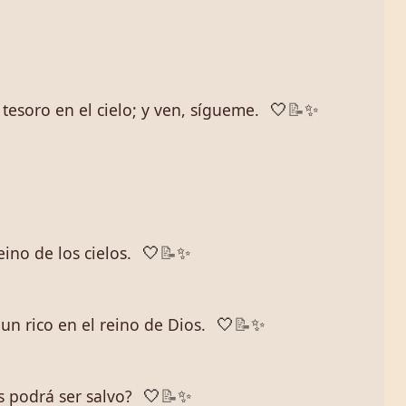
 tesoro en el cielo; y ven, sígueme.
🤍
📝
✨
eino de los cielos.
🤍
📝
✨
un rico en el reino de Dios.
🤍
📝
✨
 podrá ser salvo?
🤍
📝
✨