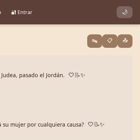
o
🔐 Entrar
🌙
📋
📤
🔤
 Judea, pasado el Jordán.
🤍
📝
✨
 á su mujer por cualquiera causa?
🤍
📝
✨