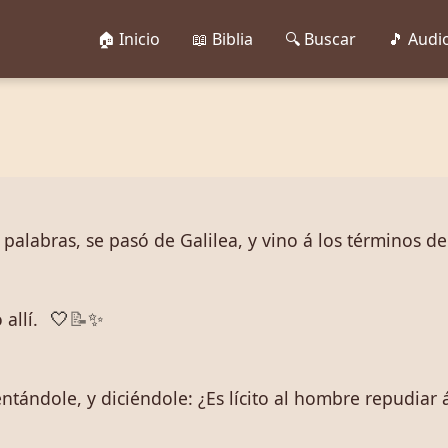
🏠 Inicio
📖 Biblia
🔍 Buscar
🎵 Audi
labras, se pasó de Galilea, y vino á los términos de
allí.
🤍
📝
✨
tentándole, y diciéndole: ¿Es lícito al hombre repudiar