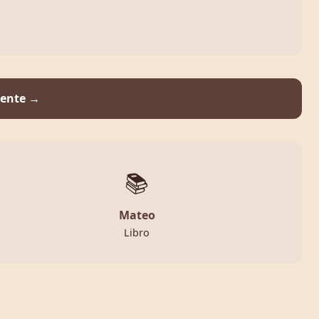
iente →
📚
Mateo
Libro