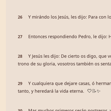
Y mirándo los Jesús, les dijo: Para con 
26
Entonces respondiendo Pedro, le dijo:
27
Y Jesús les dijo: De cierto os digo, qu
28
trono de su gloria, vosotros también os senta
Y cualquiera que dejare casas, ó herman
29
tanto, y heredará la vida eterna.
🤍
📝
✨
Mas muchos primeros serán postreros, y
30