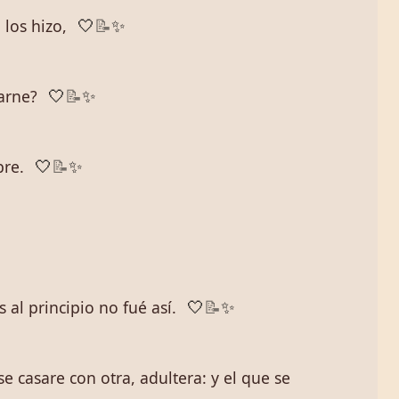
 los hizo,
🤍
📝
✨
carne?
🤍
📝
✨
bre.
🤍
📝
✨
al principio no fué así.
🤍
📝
✨
e casare con otra, adultera: y el que se