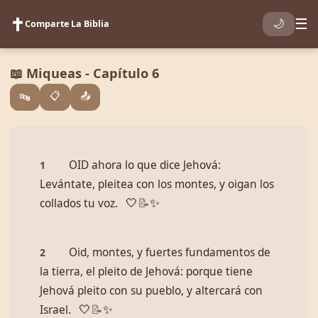
✝️
☰
🌙
Comparte La Biblia
📖 Miqueas - Capítulo 6
📋
📤
🔤
OID ahora lo que dice Jehová:
1
Levántate, pleitea con los montes, y oigan los
collados tu voz.
🤍
📝
✨
Oid, montes, y fuertes fundamentos de
2
la tierra, el pleito de Jehová: porque tiene
Jehová pleito con su pueblo, y altercará con
Israel.
🤍
📝
✨