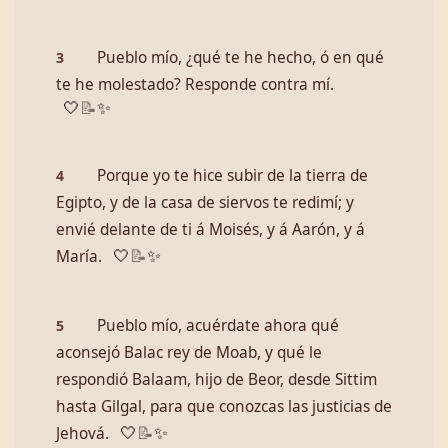
Pueblo mío, ¿qué te he hecho, ó en qué
3
te he molestado? Responde contra mí.
🤍
📝
✨
Porque yo te hice subir de la tierra de
4
Egipto, y de la casa de siervos te redimí; y
envié delante de ti á Moisés, y á Aarón, y á
María.
🤍
📝
✨
Pueblo mío, acuérdate ahora qué
5
aconsejó Balac rey de Moab, y qué le
respondió Balaam, hijo de Beor, desde Sittim
hasta Gilgal, para que conozcas las justicias de
Jehová.
🤍
📝
✨