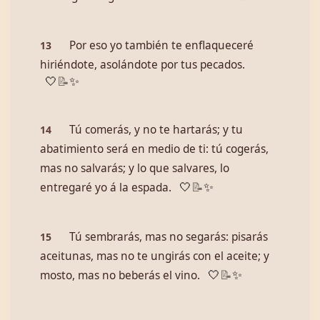
Por eso yo también te enflaqueceré
13
hiriéndote, asolándote por tus pecados.
🤍
📝
✨
Tú comerás, y no te hartarás; y tu
14
abatimiento será en medio de ti: tú cogerás,
mas no salvarás; y lo que salvares, lo
entregaré yo á la espada.
🤍
📝
✨
Tú sembrarás, mas no segarás: pisarás
15
aceitunas, mas no te ungirás con el aceite; y
mosto, mas no beberás el vino.
🤍
📝
✨