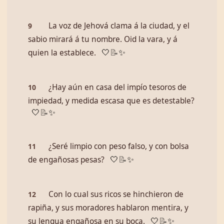
La voz de Jehová clama á la ciudad, y el
9
sabio mirará á tu nombre. Oid la vara, y á
quien la establece.
🤍
📝
✨
¿Hay aún en casa del impío tesoros de
10
impiedad, y medida escasa que es detestable?
🤍
📝
✨
¿Seré limpio con peso falso, y con bolsa
11
de engañosas pesas?
🤍
📝
✨
Con lo cual sus ricos se hinchieron de
12
rapiña, y sus moradores hablaron mentira, y
su lengua engañosa en su boca.
🤍
📝
✨