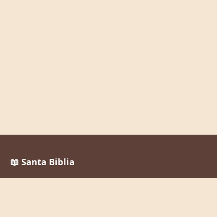
📖 Santa Biblia
Reina Valera 1960
La Palabra de Dios al alcance de todos, en cualquier
momento y lugar.