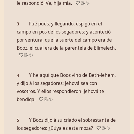
le respondió: Ve, hija mía.
🤍
📝
✨
Fué pues, y llegando, espigó en el
3
campo en pos de los segadores: y aconteció
por ventura, que la suerte del campo era de
Booz, el cual era de la parentela de Elimelech.
🤍
📝
✨
Y he aquí que Booz vino de Beth-lehem,
4
y dijo á los segadores: Jehová sea con
vosotros. Y ellos respondieron: Jehová te
bendiga.
🤍
📝
✨
Y Booz dijo á su criado el sobrestante de
5
los segadores: ¿Cúya es esta moza?
🤍
📝
✨