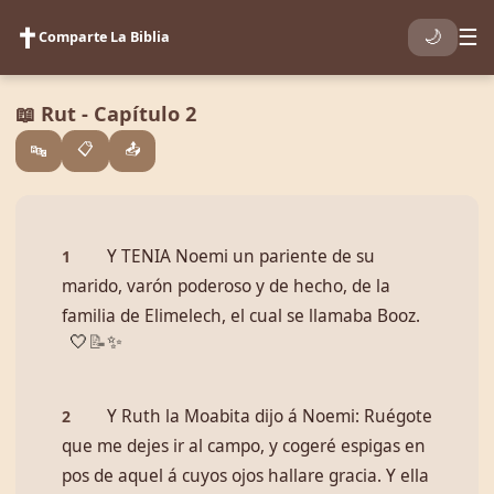
✝️
☰
🌙
Comparte La Biblia
📖 Rut - Capítulo 2
📋
📤
🔤
Y TENIA Noemi un pariente de su
1
marido, varón poderoso y de hecho, de la
familia de Elimelech, el cual se llamaba Booz.
🤍
📝
✨
Y Ruth la Moabita dijo á Noemi: Ruégote
2
que me dejes ir al campo, y cogeré espigas en
pos de aquel á cuyos ojos hallare gracia. Y ella