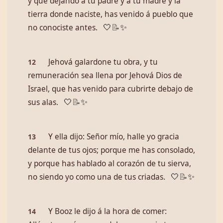
y que dejando á tu padre y á tu madre y la
tierra donde naciste, has venido á pueblo que
no conociste antes.
🤍
📝
✨
Jehová galardone tu obra, y tu
12
remuneración sea llena por Jehová Dios de
Israel, que has venido para cubrirte debajo de
sus alas.
🤍
📝
✨
Y ella dijo: Señor mío, halle yo gracia
13
delante de tus ojos; porque me has consolado,
y porque has hablado al corazón de tu sierva,
no siendo yo como una de tus criadas.
🤍
📝
✨
Y Booz le dijo á la hora de comer:
14