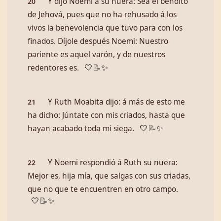
Y dijo Noemi á su nuera: Sea él bendito
20
de Jehová, pues que no ha rehusado á los
vivos la benevolencia que tuvo para con los
finados. Díjole después Noemi: Nuestro
pariente es aquel varón, y de nuestros
redentores es.
🤍
📝
✨
Y Ruth Moabita dijo: á más de esto me
21
ha dicho: Júntate con mis criados, hasta que
hayan acabado toda mi siega.
🤍
📝
✨
Y Noemi respondió á Ruth su nuera:
22
Mejor es, hija mía, que salgas con sus criadas,
que no que te encuentren en otro campo.
🤍
📝
✨