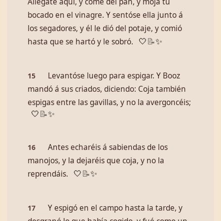
Allégate aquí, y come del pan, y moja tu
bocado en el vinagre. Y sentóse ella junto á
los segadores, y él le dió del potaje, y comió
hasta que se hartó y le sobró.
🤍
📝
✨
Levantóse luego para espigar. Y Booz
15
mandó á sus criados, diciendo: Coja también
espigas entre las gavillas, y no la avergoncéis;
🤍
📝
✨
Antes echaréis á sabiendas de los
16
manojos, y la dejaréis que coja, y no la
reprendáis.
🤍
📝
✨
Y espigó en el campo hasta la tarde, y
17