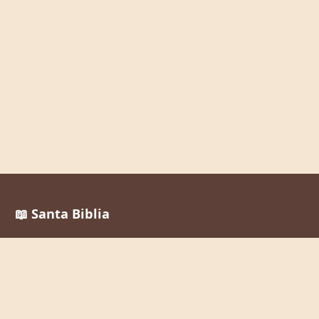
📖 Santa Biblia
Reina Valera 1960
La Palabra de Dios al alcance de todos, en cualquier
momento y lugar.