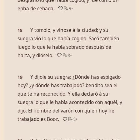
desgranó lo que había cogido, y fué como un
epha de cebada.
🤍
📝
✨
Y tomólo, y vínose á la ciudad; y su
18
suegra vió lo que había cogido. Sacó también
luego lo que le había sobrado después de
harta, y dióselo.
🤍
📝
✨
Y díjole su suegra: ¿Dónde has espigado
19
hoy? ¿y dónde has trabajado? bendito sea el
que te ha reconocido. Y ella declaró á su
suegra lo que le había acontecido con aquél, y
dijo: El nombre del varón con quien hoy he
trabajado es Booz.
🤍
📝
✨