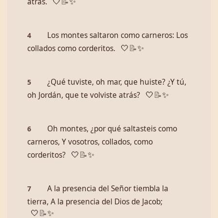
atrás.
🤍
📝
✨
Los montes saltaron como carneros: Los
4
collados como corderitos.
🤍
📝
✨
¿Qué tuviste, oh mar, que huiste? ¿Y tú,
5
oh Jordán, que te volviste atrás?
🤍
📝
✨
Oh montes, ¿por qué saltasteis como
6
carneros, Y vosotros, collados, como
corderitos?
🤍
📝
✨
A la presencia del Señor tiembla la
7
tierra, A la presencia del Dios de Jacob;
🤍
📝
✨