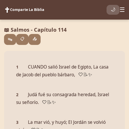
✝️
☰
🌙
Comparte La Biblia
📖 Salmos - Capítulo 114
📋
📤
🔤
CUANDO salió Israel de Egipto, La casa
1
de Jacob del pueblo bárbaro,
🤍
📝
✨
Judá fué su consagrada heredad, Israel
2
su señorío.
🤍
📝
✨
La mar vió, y huyó; El Jordán se volvió
3