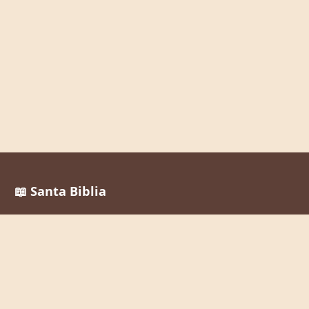
📖 Santa Biblia
Reina Valera 1960
La Palabra de Dios al alcance de todos, en cualquier
momento y lugar.
Enlaces Rápidos