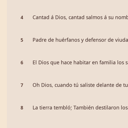
Cantad á Dios, cantad salmos á su nombr
4
Padre de huérfanos y defensor de viudas
5
El Dios que hace habitar en familia los 
6
Oh Dios, cuando tú saliste delante de tu
7
La tierra tembló; También destilaron los
8