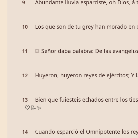
Abundante lluvia esparciste, oh Dios, á 
9
Los que son de tu grey han morado en el
10
El Señor daba palabra: De las evangeliz
11
Huyeron, huyeron reyes de ejércitos; Y 
12
Bien que fuiesteis echados entre los tie
13
🤍
📝
✨
Cuando esparció el Omnipotente los rey
14