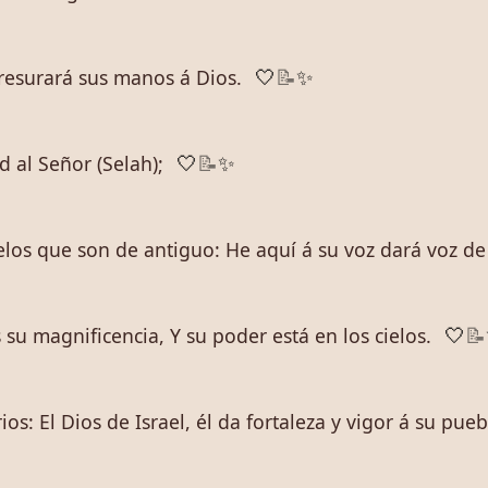
resurará sus manos á Dios.
🤍
📝
✨
d al Señor (Selah);
🤍
📝
✨
ielos que son de antiguo: He aquí á su voz dará voz de 
s su magnificencia, Y su poder está en los cielos.
🤍
📝
ios: El Dios de Israel, él da fortaleza y vigor á su pue