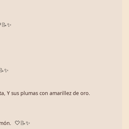
✨

📝
✨
📝
✨
ata, Y sus plumas con amarillez de oro.
lmón.
🤍
📝
✨