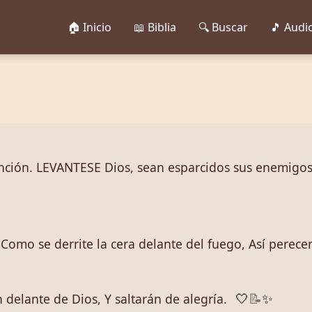
🏠 Inicio
📖 Biblia
🔍 Buscar
🎵 Audi
anción. LEVANTESE Dios, sean esparcidos sus enemigos,
Como se derrite la cera delante del fuego, Así perece
 delante de Dios, Y saltarán de alegría.
🤍
📝
✨