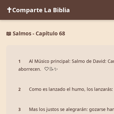
✝️
Comparte La Biblia
📖 Salmos - Capítulo 68
Al Músico principal: Salmo de David: C
1
aborrecen.
🤍
📝
✨
Como es lanzado el humo, los lanzarás: 
2
Mas los justos se alegrarán: gozarse han
3