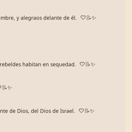
mbre, y alegraos delante de él.
🤍
📝
✨
os rebeldes habitan en sequedad.
🤍
📝
✨

📝
✨
nte de Dios, del Dios de Israel.
🤍
📝
✨