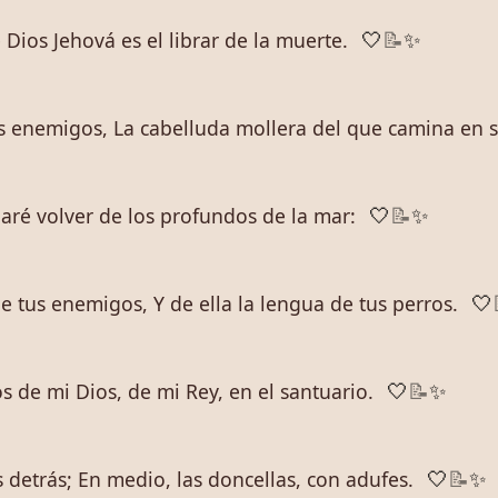
 Dios Jehová es el librar de la muerte.
🤍
📝
✨
us enemigos, La cabelluda mollera del que camina en 
haré volver de los profundos de la mar:
🤍
📝
✨
e tus enemigos, Y de ella la lengua de tus perros.
🤍
s de mi Dios, de mi Rey, en el santuario.
🤍
📝
✨
 detrás; En medio, las doncellas, con adufes.
🤍
📝
✨