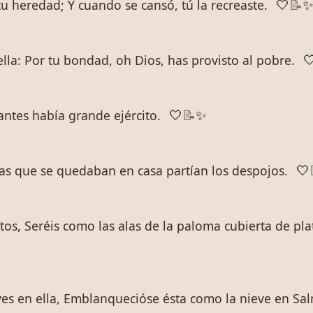
tu heredad; Y cuando se cansó, tú la recreaste.
🤍
📝
la: Por tu bondad, oh Dios, has provisto al pobre.

antes había grande ejército.
🤍
📝
✨
las que se quedaban en casa partían los despojos.
🤍
stos, Seréis como las alas de la paloma cubierta de pl
es en ella, Emblanquecióse ésta como la nieve en Sa