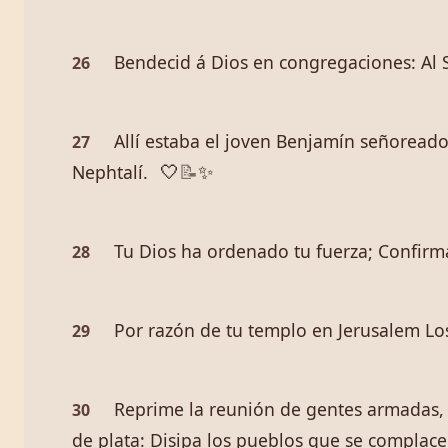
Bendecid á Dios en congregaciones: Al Se
26
Allí estaba el joven Benjamín señoreado
27
Nephtalí.
🤍
📝
✨
Tu Dios ha ordenado tu fuerza; Confirm
28
Por razón de tu templo en Jerusalem Los
29
Reprime la reunión de gentes armadas, 
30
de plata: Disipa los pueblos que se complace