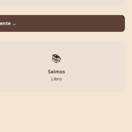
iente →
📚
Salmos
Libro