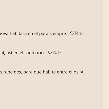
hová habitará en él para siempre.
🤍
📝
✨
í, así en el santuario.
🤍
📝
✨
s rebeldes, para que habite entre ellos JAH