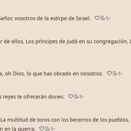
ñor, vosotros de la estirpe de Israel.
🤍
📝
✨
r de ellos, Los príncipes de Judá en su congregación, 
a, oh Dios, lo que has obrado en nosotros.
🤍
📝
✨
 reyes te ofrecerán dones.
🤍
📝
✨
La multitud de toros con los becerros de los pueblos,
n en la guerra.
🤍
📝
✨