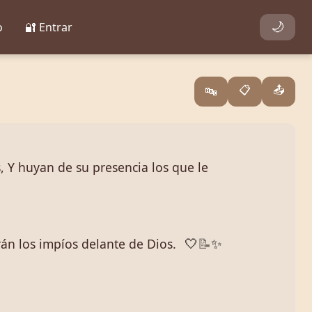
o
🔐 Entrar
🌙
📋
📤
🔤
 Y huyan de su presencia los que le
rán los impíos delante de Dios.
🤍
📝
✨