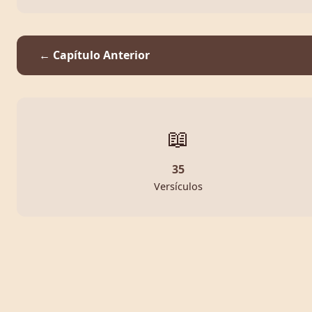
← Capítulo Anterior
📖
35
Versículos