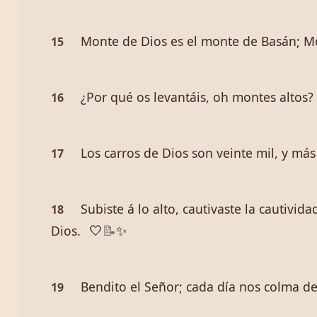
Monte de Dios es el monte de Basán; Mo
15
¿Por qué os levantáis, oh montes altos?
16
Los carros de Dios son veinte mil, y más 
17
Subiste á lo alto, cautivaste la cautivi
18
Dios.
🤍
📝
✨
Bendito el Señor; cada día nos colma de 
19