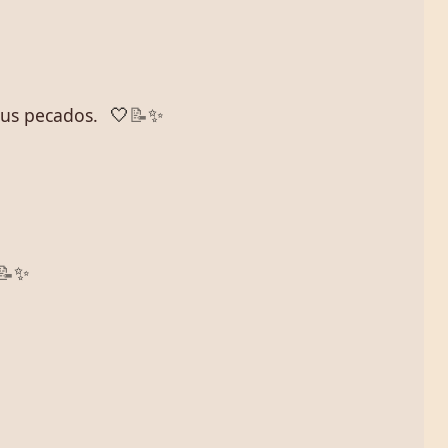
sus pecados.
🤍
📝
✨
📝
✨