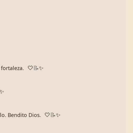
fortaleza.
🤍
📝
✨
✨
blo. Bendito Dios.
🤍
📝
✨