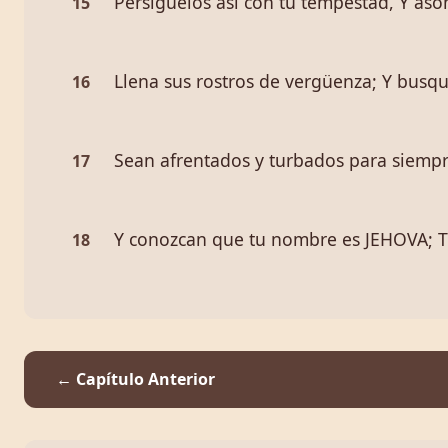
Persíguelos así con tu tempestad, Y asó
15
Llena sus rostros de vergüenza; Y busq
16
Sean afrentados y turbados para siempr
17
Y conozcan que tu nombre es JEHOVA; Tú 
18
← Capítulo Anterior