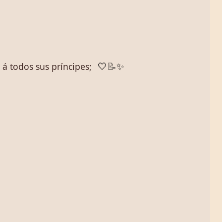
á todos sus príncipes;
🤍
📝
✨