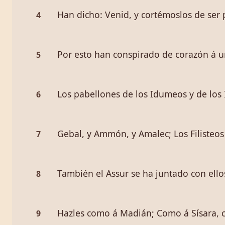
Han dicho: Venid, y cortémoslos de ser
4
Por esto han conspirado de corazón á un
5
Los pabellones de los Idumeos y de los 
6
Gebal, y Ammón, y Amalec; Los Filisteos
7
También el Assur se ha juntado con ellos
8
Hazles como á Madián; Como á Sísara, c
9