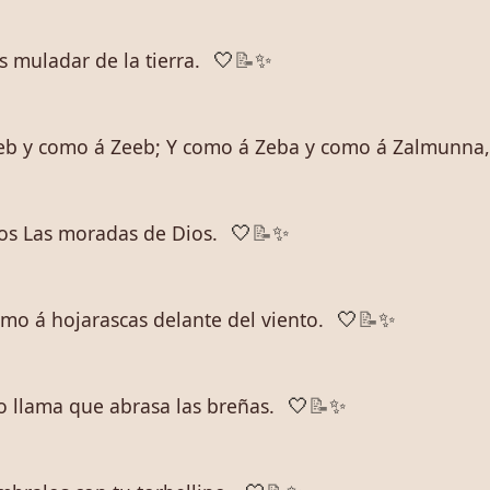
 muladar de la tierra.
🤍
📝
✨
reb y como á Zeeb; Y como á Zeba y como á Zalmunna, 
os Las moradas de Dios.
🤍
📝
✨
mo á hojarascas delante del viento.
🤍
📝
✨
llama que abrasa las breñas.
🤍
📝
✨