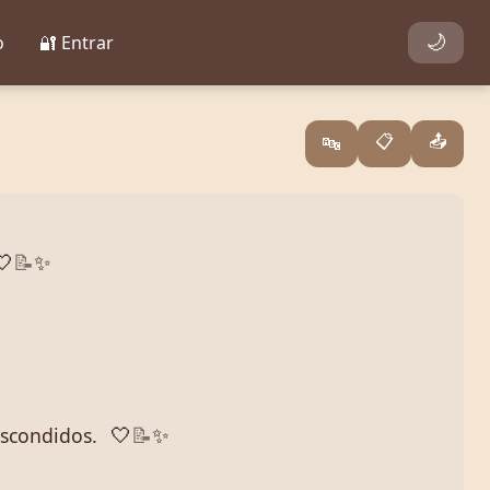
o
🔐 Entrar
🌙
📋
📤
🔤
🤍
📝
✨
escondidos.
🤍
📝
✨