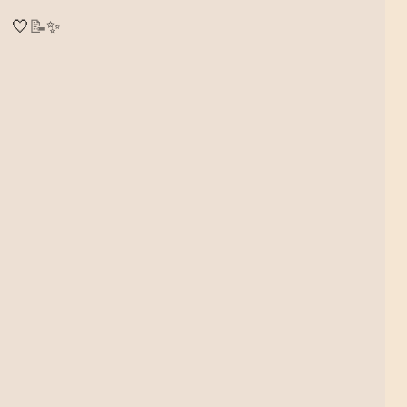
.
🤍
📝
✨