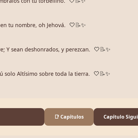
mbralos con tu torbellino.
🤍
📝
✨
uen tu nombre, oh Jehová.
🤍
📝
✨
e; Y sean deshonrados, y perezcan.
🤍
📝
✨
solo Altísimo sobre toda la tierra.
🤍
📝
✨
📑 Capítulos
Capítulo Sigu