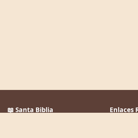
📖 Santa Biblia
Enlaces 
Reina Valera 1960
Inicio
La Palabra de Dios al alcance de todos,
Leer la Bibli