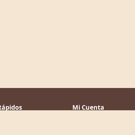
Rápidos
Mi Cuenta
Mis Favoritos
a
Mis Notas