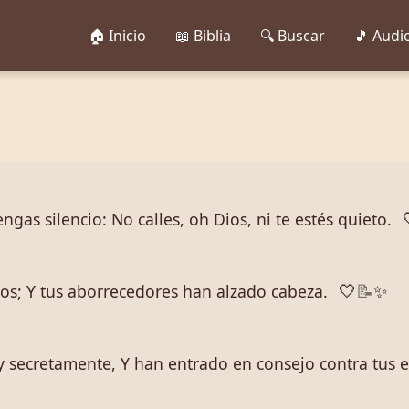
🏠 Inicio
📖 Biblia
🔍 Buscar
🎵 Audi
as silencio: No calles, oh Dios, ni te estés quieto.
s; Y tus aborrecedores han alzado cabeza.
🤍
📝
✨
y secretamente, Y han entrado en consejo contra tus 