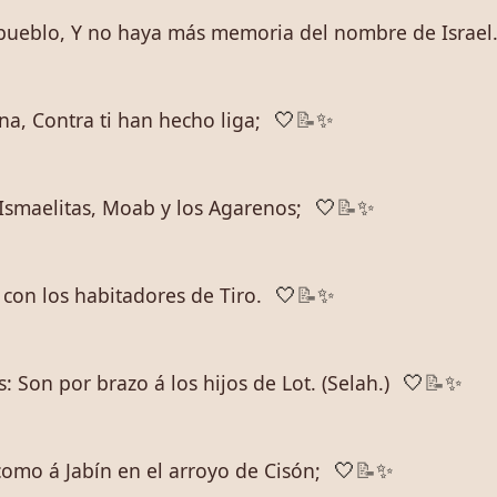
 pueblo, Y no haya más memoria del nombre de Israel
a, Contra ti han hecho liga;
🤍
📝
✨
Ismaelitas, Moab y los Agarenos;
🤍
📝
✨
 con los habitadores de Tiro.
🤍
📝
✨
: Son por brazo á los hijos de Lot. (Selah.)
🤍
📝
✨
omo á Jabín en el arroyo de Cisón;
🤍
📝
✨