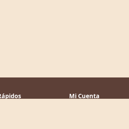
Rápidos
Mi Cuenta
Mis Favoritos
a
Mis Notas
ículos
Versículos Resaltados