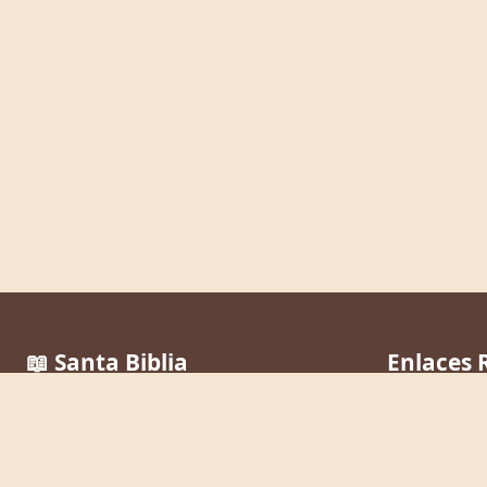
📖 Santa Biblia
Enlaces 
Reina Valera 1960
Inicio
La Palabra de Dios al alcance de todos,
Leer la Bibli
en cualquier momento y lugar.
Buscar Vers