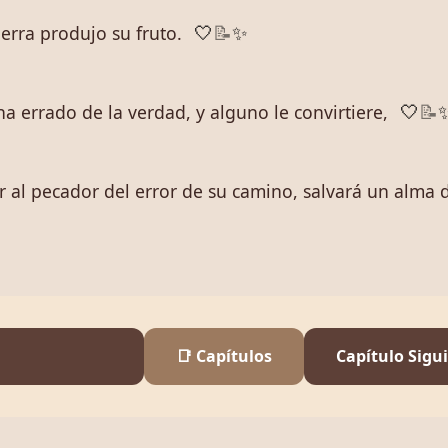
tierra produjo su fruto.
🤍
📝
✨
a errado de la verdad, y alguno le convirtiere,
🤍
📝
 al pecador del error de su camino, salvará un alma 
📑 Capítulos
Capítulo Sigu