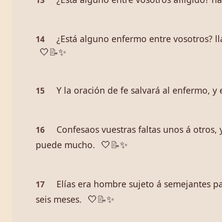
13
¿Está alguno enfermo entre vosotros? lla
14
🤍
📝
✨
Y la oración de fe salvará al enfermo, y
15
Confesaos vuestras faltas unos á otros, 
16
puede mucho.
🤍
📝
✨
Elías era hombre sujeto á semejantes pas
17
seis meses.
🤍
📝
✨