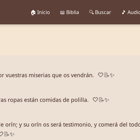
🏠 Inicio
📖 Biblia
🔍 Buscar
🎵 Audi
por vuestras miserias que os vendrán.
🤍
📝
✨
ras ropas están comidas de polilla.
🤍
📝
✨
e orín; y su orín os será testimonio, y comerá del to
🤍
📝
✨