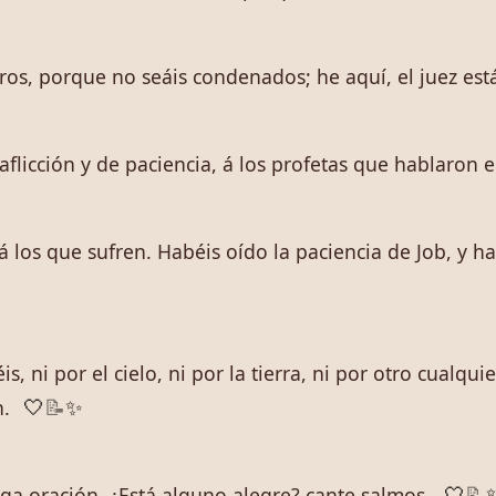
os, porque no seáis condenados; he aquí, el juez está
licción y de paciencia, á los profetas que hablaron 
os que sufren. Habéis oído la paciencia de Job, y habé
 ni por el cielo, ni por la tierra, ni por otro cualquie
n.
🤍
📝
✨
aga oración. ¿Está alguno alegre? cante salmos.
🤍
📝