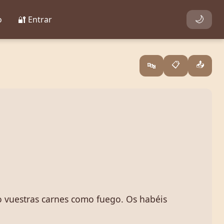
o
🔐 Entrar
🌙
📋
📤
🔤
do vuestras carnes como fuego. Os habéis