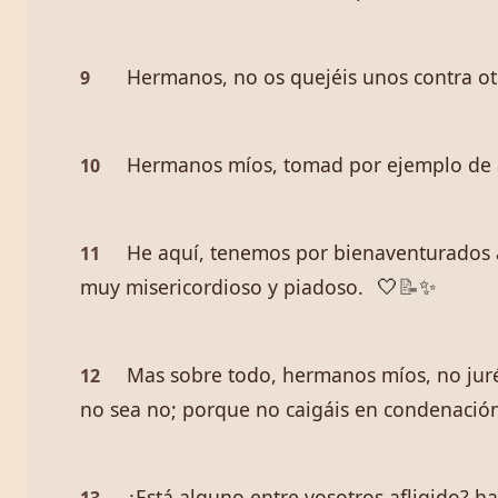
Hermanos, no os quejéis unos contra otr
9
Hermanos míos, tomad por ejemplo de af
10
He aquí, tenemos por bienaventurados á l
11
muy misericordioso y piadoso.
🤍
📝
✨
Mas sobre todo, hermanos míos, no juréis,
12
no sea no; porque no caigáis en condenació
¿Está alguno entre vosotros afligido? h