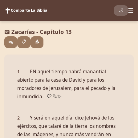
✝️
☰
🌙
Comparte La Biblia
📖 Zacarías - Capítulo 13
📋
📤
🔤
EN aquel tiempo habrá manantial
1
abierto para la casa de David y para los
moradores de Jerusalem, para el pecado y la
inmundicia.
🤍
📝
✨
Y será en aquel día, dice Jehová de los
2
ejércitos, que talaré de la tierra los nombres
de las imágenes, y nunca más vendrán en