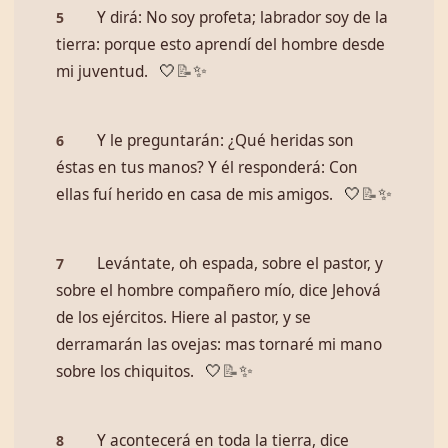
Y dirá: No soy profeta; labrador soy de la
5
tierra: porque esto aprendí del hombre desde
mi juventud.
🤍
📝
✨
Y le preguntarán: ¿Qué heridas son
6
éstas en tus manos? Y él responderá: Con
ellas fuí herido en casa de mis amigos.
🤍
📝
✨
Levántate, oh espada, sobre el pastor, y
7
sobre el hombre compañero mío, dice Jehová
de los ejércitos. Hiere al pastor, y se
derramarán las ovejas: mas tornaré mi mano
sobre los chiquitos.
🤍
📝
✨
Y acontecerá en toda la tierra, dice
8