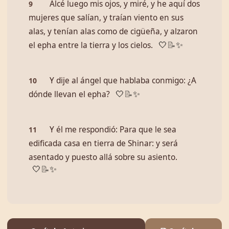
Alcé luego mis ojos, y miré, y he aquí dos
9
mujeres que salían, y traían viento en sus
alas, y tenían alas como de cigüeña, y alzaron
el epha entre la tierra y los cielos.
🤍
📝
✨
Y dije al ángel que hablaba conmigo: ¿A
10
dónde llevan el epha?
🤍
📝
✨
Y él me respondió: Para que le sea
11
edificada casa en tierra de Shinar: y será
asentado y puesto allá sobre su asiento.
🤍
📝
✨