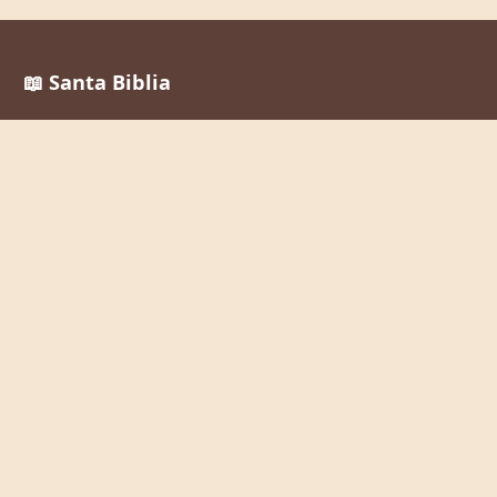
📖 Santa Biblia
Reina Valera 1960
La Palabra de Dios al alcance de todos, en cualquier
momento y lugar.
Enlaces Rápidos
Inicio
Leer la Biblia
Buscar Versículos
Biblia en Audio
Mi Cuenta