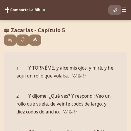
✝️
☰
🌙
Comparte La Biblia
📖 Zacarías - Capítulo 5
📋
📤
🔤
Y TORNÉME, y alcé mis ojos, y miré, y he
1
aquí un rollo que volaba.
🤍
📝
✨
Y díjome: ¿Qué ves? Y respondí: Veo un
2
rollo que vuela, de veinte codos de largo, y
diez codos de ancho.
🤍
📝
✨