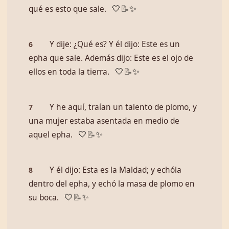
qué es esto que sale.
🤍
📝
✨
Y dije: ¿Qué es? Y él dijo: Este es un
6
epha que sale. Además dijo: Este es el ojo de
ellos en toda la tierra.
🤍
📝
✨
Y he aquí, traían un talento de plomo, y
7
una mujer estaba asentada en medio de
aquel epha.
🤍
📝
✨
Y él dijo: Esta es la Maldad; y echóla
8
dentro del epha, y echó la masa de plomo en
su boca.
🤍
📝
✨