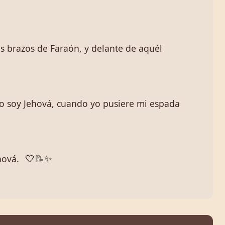
os brazos de Faraón, y delante de aquél
 yo soy Jehová, cuando yo pusiere mi espada
hová.
🤍
📝
✨