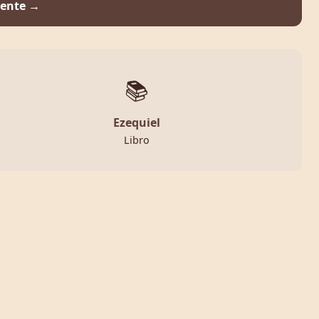
iente →
📚
Ezequiel
Libro