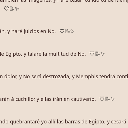
.
🤍
📝
✨
n, y haré juicios en No.
🤍
📝
✨
e Egipto, y talaré la multitud de No.
🤍
📝
✨
n dolor, y No será destrozada, y Memphis tendrá cont
n á cuchillo; y ellas irán en cautiverio.
🤍
📝
✨
do quebrantaré yo allí las barras de Egipto, y cesará 