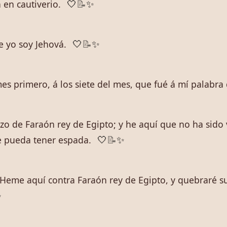
 en cautiverio.
🤍
📝
✨
e yo soy Jehová.
🤍
📝
✨
es primero, á los siete del mes, que fué á mí palabra 
zo de Faraón rey de Egipto; y he aquí que no ha sid
que pueda tener espada.
🤍
📝
✨
 Heme aquí contra Faraón rey de Egipto, y quebraré sus
✨