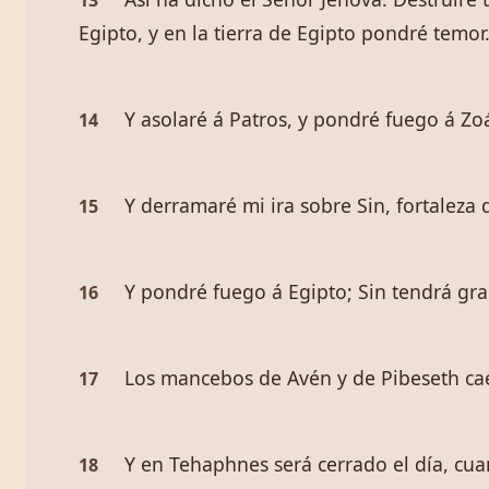
13
Egipto, y en la tierra de Egipto pondré temor
Y asolaré á Patros, y pondré fuego á Zoá
14
Y derramaré mi ira sobre Sin, fortaleza d
15
Y pondré fuego á Egipto; Sin tendrá gra
16
Los mancebos de Avén y de Pibeseth caerá
17
Y en Tehaphnes será cerrado el día, cuan
18