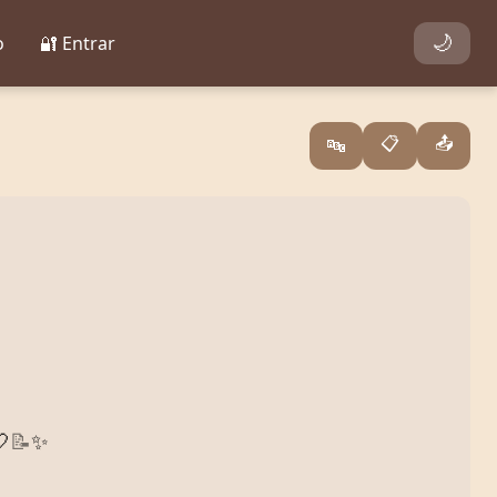
o
🔐 Entrar
🌙
📋
📤
🔤

📝
✨