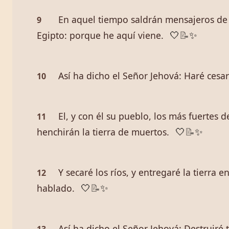
En aquel tiempo saldrán mensajeros de d
9
Egipto: porque he aquí viene.
🤍
📝
✨
Así ha dicho el Señor Jehová: Haré cesa
10
El, y con él su pueblo, los más fuertes d
11
henchirán la tierra de muertos.
🤍
📝
✨
Y secaré los ríos, y entregaré la tierra
12
hablado.
🤍
📝
✨
Así ha dicho el Señor Jehová: Destruiré