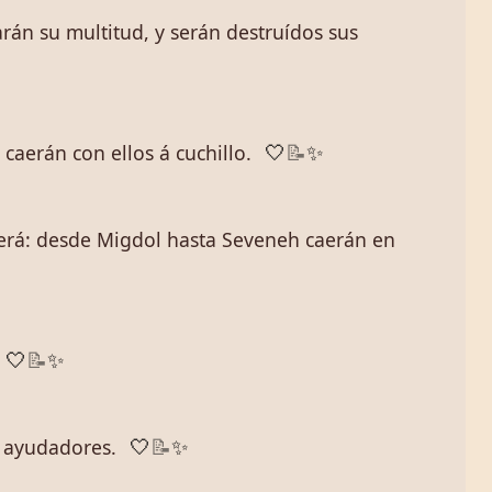
rán su multitud, y serán destruídos sus
, caerán con ellos á cuchillo.
🤍
📝
✨
caerá: desde Migdol hasta Seveneh caerán en
🤍
📝
✨
s ayudadores.
🤍
📝
✨