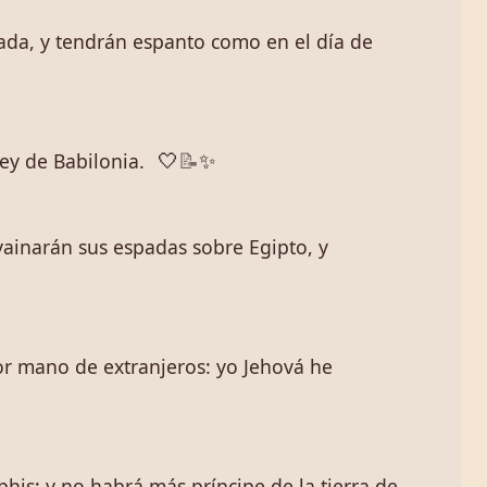
iada, y tendrán espanto como en el día de
ey de Babilonia.
🤍
📝
✨
envainarán sus espadas sobre Egipto, y
 por mano de extranjeros: yo Jehová he
his; y no habrá más príncipe de la tierra de