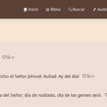
🏠 Inicio
📖 Biblia
🔍 Buscar
🎵 Audi
🤍
📝
✨
icho el Señor Jehová: Aullad: ­Ay del día!
🤍
📝
✨
ía del Señor; día de nublado, día de las gentes será.
