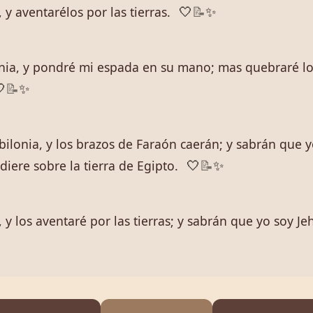
 y aventarélos por las tierras.
🤍
📝
✨
ilonia, y pondré mi espada en su mano; mas quebraré l

📝
✨
Babilonia, y los brazos de Faraón caerán; y sabrán que
diere sobre la tierra de Egipto.
🤍
📝
✨
, y los aventaré por las tierras; y sabrán que yo soy Je