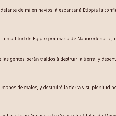
elante de mí en navíos, á espantar á Etiopía la conf
r la multitud de Egipto por mano de Nabucodonosor, r
e las gentes, serán traídos á destruir la tierra: y des
 en manos de malos, y destruiré la tierra y su plenitud
 también las imágenes, y haré cesar los ídolos de Memp