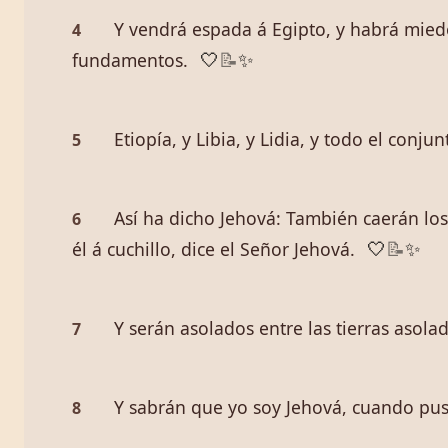
Y vendrá espada á Egipto, y habrá miedo
4
fundamentos.
🤍
📝
✨
Etiopía, y Libia, y Lidia, y todo el conju
5
Así ha dicho Jehová: También caerán los
6
él á cuchillo, dice el Señor Jehová.
🤍
📝
✨
Y serán asolados entre las tierras asola
7
Y sabrán que yo soy Jehová, cuando pus
8