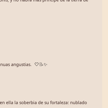
inuas angustias.
🤍
📝
✨
en ella la soberbia de su fortaleza: nublado