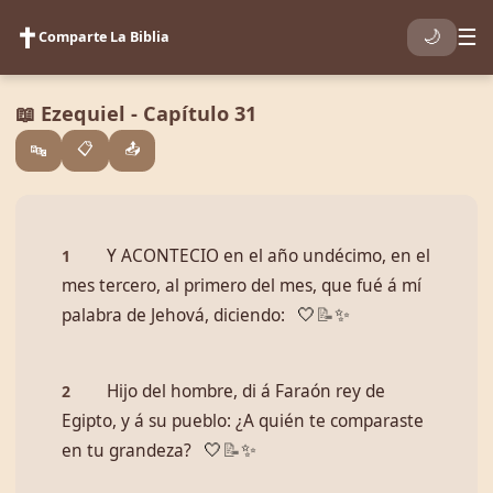
✝️
☰
🌙
Comparte La Biblia
📖 Ezequiel - Capítulo 31
📋
📤
🔤
Y ACONTECIO en el año undécimo, en el
1
mes tercero, al primero del mes, que fué á mí
palabra de Jehová, diciendo:
🤍
📝
✨
Hijo del hombre, di á Faraón rey de
2
Egipto, y á su pueblo: ¿A quién te comparaste
en tu grandeza?
🤍
📝
✨