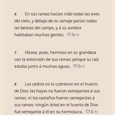
En sus ramas hacían nido todas las aves
6
del cielo, y debajo de su ramaje parían todas
las bestias del campo, y á su sombra
habitaban muchas gentes.
🤍
📝
✨
Hízose, pues, hermoso en su grandeza
7
con la extensión de sus ramas; porque su raíz
estaba junto á muchas aguas.
🤍
📝
✨
Los cedros no lo cubrieron en el huerto
8
de Dios: las hayas no fueron semejantes á sus
ramas, ni los castaños fueron semejantes á
sus ramos: ningún árbol en el huerto de Dios
fué semejante á él en su hermosura.
🤍
📝
✨