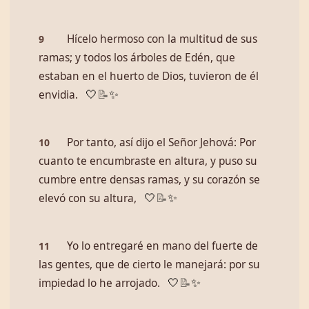
Hícelo hermoso con la multitud de sus
9
ramas; y todos los árboles de Edén, que
estaban en el huerto de Dios, tuvieron de él
envidia.
🤍
📝
✨
Por tanto, así dijo el Señor Jehová: Por
10
cuanto te encumbraste en altura, y puso su
cumbre entre densas ramas, y su corazón se
elevó con su altura,
🤍
📝
✨
Yo lo entregaré en mano del fuerte de
11
las gentes, que de cierto le manejará: por su
impiedad lo he arrojado.
🤍
📝
✨