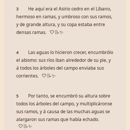
He aquí era el Asirio cedro en el Líbano,
3
hermoso en ramas, y umbroso con sus ramos,
y de grande altura, y su copa estaba entre
densas ramas.
🤍
📝
✨
Las aguas lo hicieron crecer, encumbrólo
4
el abismo: sus ríos iban alrededor de su pie, y
á todos los árboles del campo enviaba sus
corrientes.
🤍
📝
✨
Por tanto, se encumbró su altura sobre
5
todos los árboles del campo, y multiplicáronse
sus ramos, y á causa de las muchas aguas se
alargaron sus ramas que había echado.
🤍
📝
✨