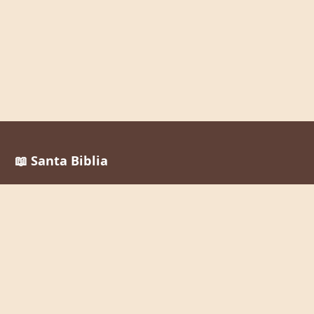
📖 Santa Biblia
Reina Valera 1960
La Palabra de Dios al alcance de todos, en cualquier
momento y lugar.
Enlaces Rápidos
Inicio